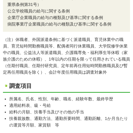
重県条例第31号）
公立学校職員の給与に関する条例
企業庁企業職員の給与の種類及び基準に関する条例
病院事業庁企業職員の給与の種類及び基準に関する条例
（注）休職者、外国派遣条例に基づく派遣職員、育児休業中の職
員、育児短時間勤務職員等、配偶者同行休業職員、大学院修学休業
中の職員、公益法人等派遣職員、介護職専免・福利厚生等休暇（家
族介護のための休暇）、1年以内の任期を限って任用されている職員
（任期付職員、任期付研究員、定年前再任用短時間勤務職員及び暫
定再任用職員を除く）、会計年度任用職員は調査対象外
調査項目
所属名、氏名、性別、年齢、職名、経験年数、最終学歴
適用給料表、級・号給
給料の月額、扶養手当及びその他の手当
扶養親族数、通勤方法、通勤所要時間、通勤距離、1か月当たり
の運賃等月額、家賃額 等