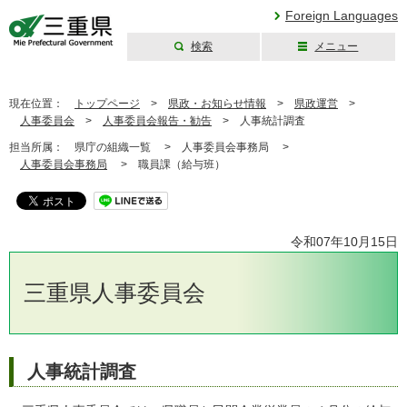
Foreign Languages
検索
メニュー
三重県公式ウェブ
サイト
現在位置：
トップページ
>
県政・お知らせ情報
>
県政運営
>
人事委員会
>
人事委員会報告・勧告
>
人事統計調査
担当所属：
県庁の組織一覧 >
人事委員会事務局 >
人事委員会事務局
>
職員課（給与班）
令和07年10月15日
三重県人事委員会
人事統計調査