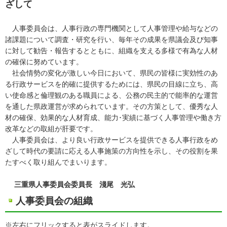
ざして
人事委員会は、人事行政の専門機関として人事管理や給与などの
諸課題について調査・研究を行い、毎年その成果を県議会及び知事
に対して勧告・報告するとともに、組織を支える多様で有為な人材
の確保に努めています。
社会情勢の変化が激しい今日において、県民の皆様に実効性のあ
る行政サービスを的確に提供するためには、県民の目線に立ち、高
い使命感と倫理観のある職員による、公務の民主的で能率的な運営
を通した県政運営が求められています。その方策として、優秀な人
材の確保、効果的な人材育成、能力･実績に基づく人事管理や働き方
改革などの取組が肝要です。
人事委員会は、より良い行政サービスを提供できる人事行政をめ
ざして時代の要請に応える人事施策の方向性を示し、その役割を果
たすべく取り組んでまいります。
三重県人事委員会委員長 淺尾 光弘
人事委員会の組織
※左右にフリックすると表がスライドします。