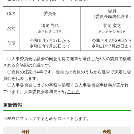
委員
職名
委員長
（委員長職務代理者）
淺尾 光弘
北岡 寛之
名前
あさお みつひろ
きたおか ひろゆき
令和５年7月17日から
令和７年7月29日から
任期
令和９年7月16日まで
令和11年7月28日まで
〇人事委員会は議会の同意を得て知事が選任した3人の委員で構成
される合議制の会議です。
〇委員の任期は4年です。委員長は委員のうちから選挙で決定し委
員会を代表します。
〇人事委員会にはその事務を処理する人事委員会事務局が置かれ
ています。人事委員会事務局HPは
こちら
更新情報
※左右にフリックすると表がスライドします。
日付
表題