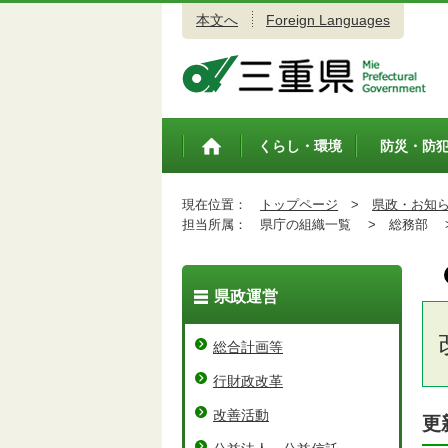
本文へ
Foreign Languages
三重県公式ウェブサイト
くらし・環境
防災・防
トップペ
ージ
現在位置：
トップページ
>
県政・お知
担当所属：
県庁の組織一覧 >
総務部 
県政運営
総合計画等
行財政改革
改善活動
更