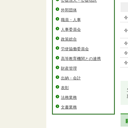
公益法人・公益信託
外郭団体
令
職員・人事
人事委員会
令
政策総合
令
労使協働委員会
令
高等教育機関との連携
令
財産管理
出納・会計
表彰
法務業務
文書業務