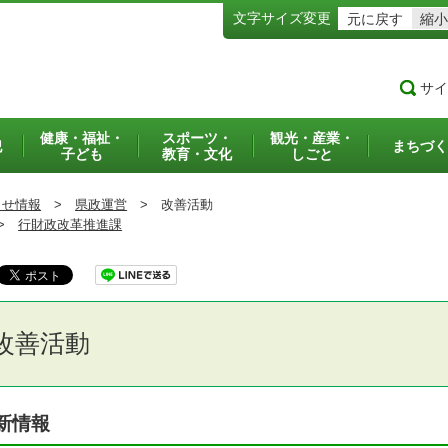
文字サイズ変更
元に戻す
縮小
サイ
健康・福祉・
スポーツ・
観光・産業・
犯
まちづく
子ども
教育・文化
しごと
らせ情報
>
県政運営
>
改善活動
>
行財政改革推進課
改善活動
新情報