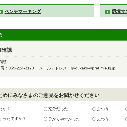
ベンチマーキング
環境マ
先
推進課
3階）
：059-224-3170
メールアドレス：
gyoukaku@pref.mie.lg.jp
ためにみなさまのご意見をお聞かせください
たか？
充分だった
ふつう
かったですか？
分かりやすかった
ふつう