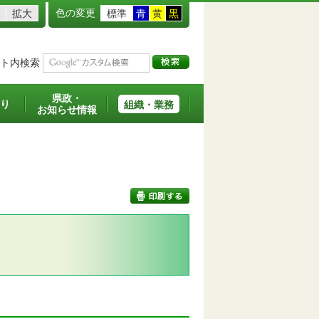
色の変更
拡大
標準
青
黄
黒
ト内検索
県政・
り
組織・業務
お知らせ情報
印刷する