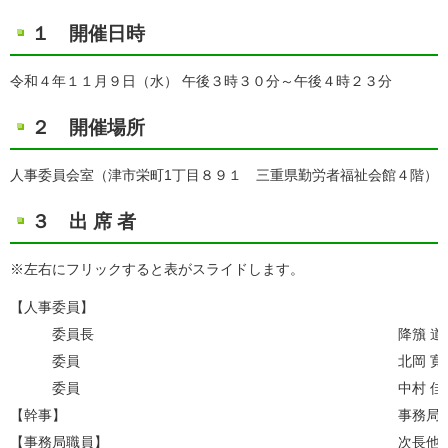
１ 開催日時
令和４年１１月９日（水） 午後３時３０分～午後４時２３分
２ 開催場所
人事委員会室（津市栄町1丁目８９１ 三重県勤労者福祉会館４階）
３ 出 席 者
※左右にフリックすると表がスライドします。
【人事委員】
委員長
降籏 道
委員
北岡 寛
委員
中村 佳
【幹事】
事務局
【事務局職員】
次長他