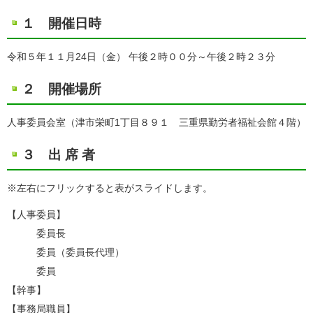
１ 開催日時
令和５年１１月24日（金） 午後２時００分～午後２時２３分
２ 開催場所
人事委員会室（津市栄町1丁目８９１ 三重県勤労者福祉会館４階）
３ 出 席 者
※左右にフリックすると表がスライドします。
【人事委員】
委員長
委員（委員長代理）
委員
【幹事】
【事務局職員】