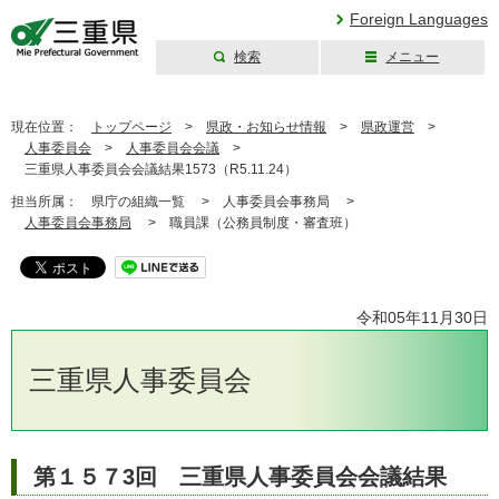
Foreign Languages
検索
メニュー
三重県公式ウェブ
サイト
現在位置：
トップページ
>
県政・お知らせ情報
>
県政運営
>
人事委員会
>
人事委員会会議
>
三重県人事委員会会議結果1573（R5.11.24）
担当所属：
県庁の組織一覧 >
人事委員会事務局 >
人事委員会事務局
>
職員課（公務員制度・審査班）
令和05年11月30日
三重県人事委員会
第１５７3回 三重県人事委員会会議結果