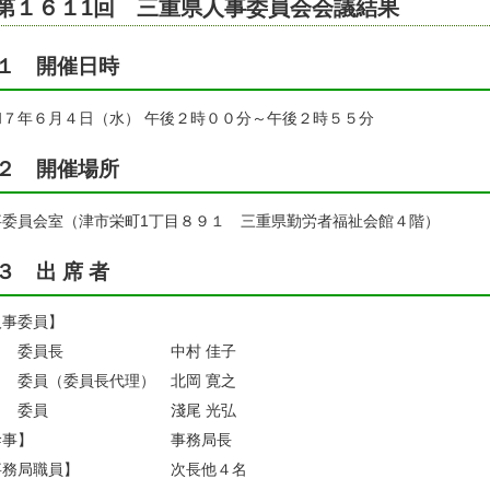
第１６１1回 三重県人事委員会会議結果
１ 開催日時
和７年６月４日（水） 午後２時００分～午後２時５５分
２ 開催場所
事委員会室（津市栄町1丁目８９１ 三重県勤労者福祉会館４階）
３ 出 席 者
人事委員】
委員長
中村 佳子
員（委員長代理）
北岡 寛之
委員
淺尾 光弘
幹事】
事務局長
事務局職員】
次長他４名