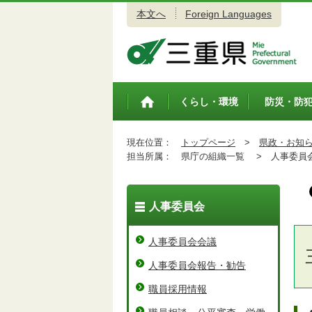
本文へ
Foreign Languages
三重県公式ウェブサイト
くらし・環境
防災・防
トップペ
ージ
現在位置：
トップページ
>
県政・お知
担当所属：
県庁の組織一覧 >
人事委員会
人事委員会
人事委員会会議
人事委員会報告・勧告
職員採用情報