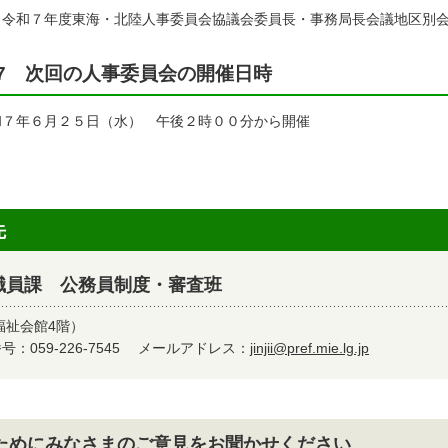
 令和７年度東海・北陸人事委員会協議会委員長・事務局長会議地区別
7 次回の人事委員会の開催日時
和７年６月２５日（水） 午後２時００分から開催
先
職員課 公務員制度・審査班
福祉会館4階）
：059-226-7545
メールアドレス：
jinjii@pref.mie.lg.jp
ためにみなさまのご意見をお聞かせください