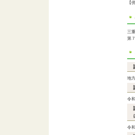
【
三
第
地
令
令