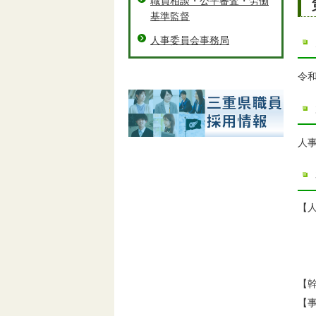
職員相談・公平審査・労働
基準監督
人事委員会事務局
令
人
【
委
【
【