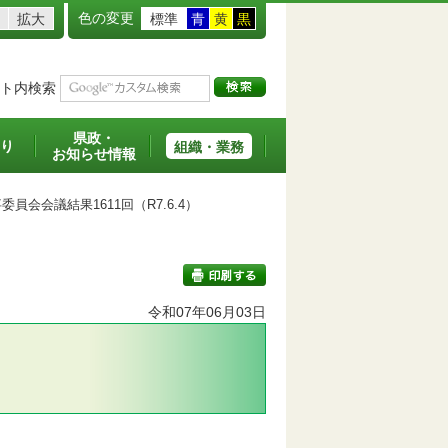
色の変更
拡大
標準
青
黄
黒
ト内検索
県政・
り
組織・業務
お知らせ情報
員会会議結果1611回（R7.6.4）
令和07年06月03日
印刷する