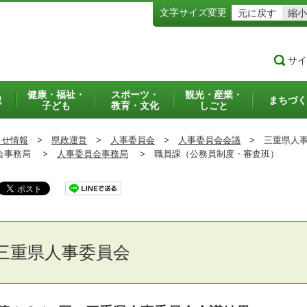
文字サイズ変更
元に戻す
縮小
サイ
健康・福祉・
スポーツ・
観光・産業・
犯
まちづく
子ども
教育・文化
しごと
らせ情報
>
県政運営
>
人事委員会
>
人事委員会会議
>
三重県人事委
事務局 >
人事委員会事務局
>
職員課（公務員制度・審査班）
三重県人事委員会