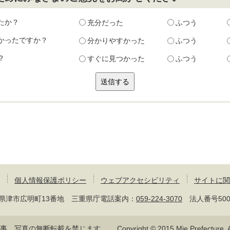
たか？
充分だった
ふつう
かったですか？
分かりやすかった
ふつう
？
すぐに見つかった
ふつう
個人情報保護ポリシー
ウェブアクセシビリティ
サイトに関
 三重県津市広明町13番地 三重県庁電話案内：
059-224-3070
法人番号50000
記事、写真の無断転載を禁じます。
Copyright © 2015 Mie Prefecture, Al