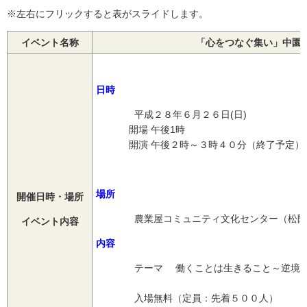
※左右にフリックすると表がスライドします。
イベント名称
「心をつなぐ集い」中園
日時
平成２８年６月２６日(日)
開場 午後1時
開演 午後２時～３時４０分（終了予定）
場所
開催日時・場所
農業屋コミュニティ文化センター（松阪
イベント内容
内容
テーマ 働くことは生きること～逆境が
入場無料（定員：先着５００人）