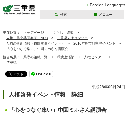
Foreign Languages
検索
メニュー
三重県公式ウェブ
サイト
現在位置：
トップページ
>
くらし・環境
>
人権・男女共同参画・NPO
>
三重県人権センター
>
以前の更新情報（市町主催イベント）
>
2016年度市町主催イベント
>
「心をつなぐ集い」中園ミホさん講演会
担当所属：
県庁の組織一覧 >
環境生活部
>
人権センター
>
啓発課
平成28年06月24日
人権啓発イベント情報 詳細
「心をつなぐ集い」中園ミホさん講演会