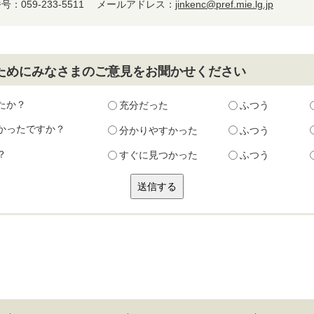
：059-233-5511
メールアドレス：
jinkenc@pref.mie.lg.jp
ためにみなさまのご意見をお聞かせください
たか？
充分だった
ふつう
かったですか？
分かりやすかった
ふつう
？
すぐに見つかった
ふつう