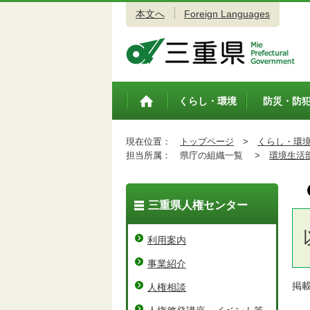
本文へ
Foreign Languages
三重県公式ウェブサイト
くらし・環境
防災・防
トップペ
ージ
現在位置：
トップページ
>
くらし・環
担当所属：
県庁の組織一覧 >
環境生活
三重県人権センター
利用案内
事業紹介
掲
人権相談