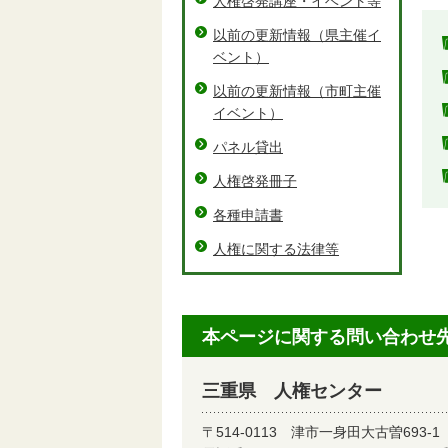
人権啓発講座・イベント等
以前の更新情報（県主催イ
ベント）
以前の更新情報（市町主催
イベント）
パネル貸出
人権啓発冊子
各種申請書
人権に関する法律等
本ページに関する問い合わせ
三重県 人権センター
〒514-0113
津市一身田大古曽693-1