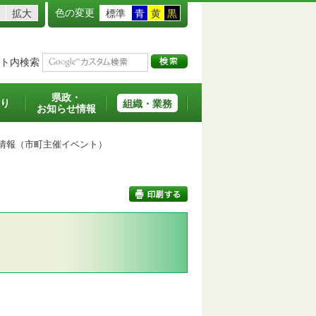
色の変更
拡大
標準
青
黄
黒
ト内検索
県政・
り
組織・業務
お知らせ情報
情報（市町主催イベント）
印刷する