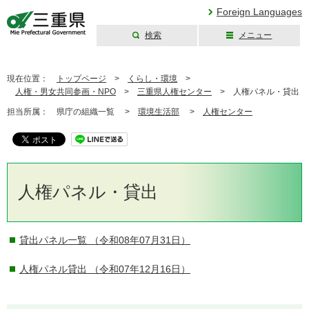
Foreign Languages
検索
メニュー
三重県公式ウェブ
サイト
現在位置：
トップページ
>
くらし・環境
>
人権・男女共同参画・NPO
>
三重県人権センター
>
人権パネル・貸出
担当所属：
県庁の組織一覧 >
環境生活部
>
人権センター
人権パネル・貸出
貸出パネル一覧
（令和08年07月31日）
人権パネル貸出
（令和07年12月16日）