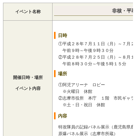
非核・平
イベント名称
日時
①平成２８年７月１１日（月）～７月２
午前９時～午後９時３０分
②平成２８年７月２５日（月）～８月１
午前８時３０分～午後５時１５分
場所
開催日時・場所
①阿児アリーナ ロビー
イベント内容
※火曜日 休館
②志摩市役所 本庁 １階 市民ギャラ
※土・日・祝日 休館
内容
特攻隊員の記録パネル展示（鹿児島県鹿
原爆パネル展示（志摩市所蔵）