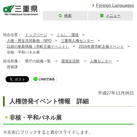
Foreign Languages
検索
メニュー
三重県公式ウェブ
サイト
現在位置：
トップページ
>
くらし・環境
>
人権・男女共同参画・NPO
>
三重県人権センター
>
以前の更新情報（市町主催イベント）
>
2016年度市町主催イベント
>
非核・平和パネル展
担当所属：
県庁の組織一覧 >
環境生活部
>
人権センター
>
啓発課
平成27年11月06日
人権啓発イベント情報 詳細
非核・平和パネル展
※左右にフリックすると表がスライドします。