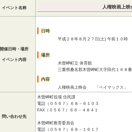
人権映画上映
イベント名称
日時
平成２８年８月２７日(土) 午前１０時 
開催日時・場所
場所
イベント内容
木曽岬町立 体育館
三重県桑名郡木曽岬町大字田代１６８番
内容
人権映画上映会 「ベイマッ
木曽岬町役場 住民課
電話（０５６７）６８－６１０３
FAX（０５６７）６６－４８４１
問い合わせ先
木曽岬町教育委員会
電話（０５６７）６８－１６１７