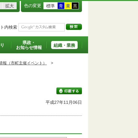
色の変更
拡大
標準
青
黄
黒
ト内検索
県政・
り
組織・業務
お知らせ情報
情報（市町主催イベント）
>
平成27年11月06日
印刷する