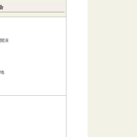
会
開演
地
クス」