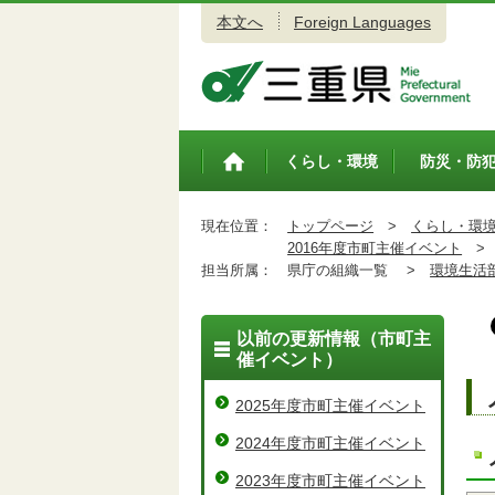
本文へ
Foreign Languages
三重県公式ウェブサイト
くらし・環境
防災・防
トップペ
ージ
現在位置：
トップページ
>
くらし・環
2016年度市町主催イベント
>
担当所属：
県庁の組織一覧 >
環境生活
以前の更新情報（市町主
催イベント）
2025年度市町主催イベント
2024年度市町主催イベント
2023年度市町主催イベント