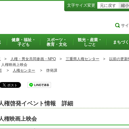
文字サイズ変更
元に戻す
縮小
サイ
健康・福祉・
スポーツ・
観光・産業・
犯
まちづく
子ども
教育・文化
しごと
境
>
人権・男女共同参画・NPO
>
三重県人権センター
>
以前の更新
人権映画上映会
部
>
人権センター
>
啓発課
人権啓発イベント情報 詳細
人権映画上映会