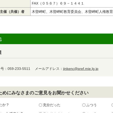
FAX（０５６７）６９－１４４１
主催（共催）者
木曽岬町、木曽岬町教育委員会、木曽岬町人権教育
先
課
：059-233-5511
メールアドレス：
jinkenc@pref.mie.lg.jp
ためにみなさまのご意見をお聞かせください
たか？
充分だった
ふつう