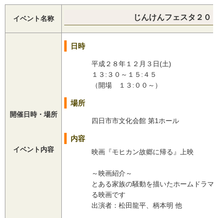
じんけんフェスタ２０
イベント名称
日時
平成２８年１２月３日(土)
１３:３０～１５:４５
（開場 １３:００～）
場所
開催日時・場所
四日市市文化会館 第1ホール
内容
イベント内容
映画『モヒカン故郷に帰る』上映
～映画紹介～
とある家族の騒動を描いたホームドラマです
る映画です
出演者：松田龍平、柄本明 他