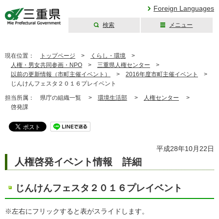
Foreign Languages
検索
メニュー
三重県公式ウェブ
サイト
現在位置：
トップページ
>
くらし・環境
>
人権・男女共同参画・NPO
>
三重県人権センター
>
以前の更新情報（市町主催イベント）
>
2016年度市町主催イベント
>
じんけんフェスタ２０１６プレイベント
担当所属：
県庁の組織一覧 >
環境生活部
>
人権センター
>
啓発課
平成28年10月22日
人権啓発イベント情報 詳細
じんけんフェスタ２０１６プレイベント
※左右にフリックすると表がスライドします。