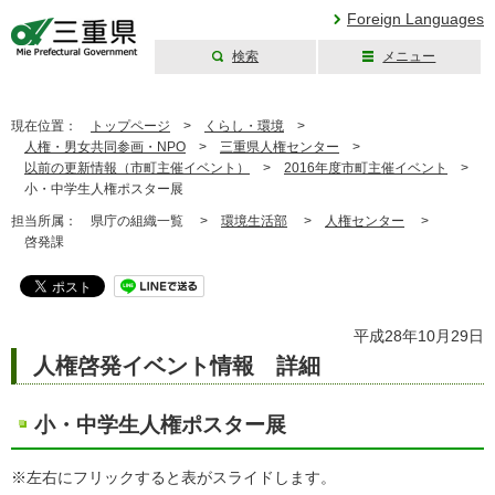
Foreign Languages
検索
メニュー
三重県公式ウェブ
サイト
現在位置：
トップページ
>
くらし・環境
>
人権・男女共同参画・NPO
>
三重県人権センター
>
以前の更新情報（市町主催イベント）
>
2016年度市町主催イベント
>
小・中学生人権ポスター展
担当所属：
県庁の組織一覧 >
環境生活部
>
人権センター
>
啓発課
平成28年10月29日
人権啓発イベント情報 詳細
小・中学生人権ポスター展
※左右にフリックすると表がスライドします。