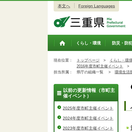
本文へ
Foreign Languages
三重県公式ウェブサイト
くらし・環境
防災・防
トップペ
ージ
現在位置：
トップページ
>
くらし・環
2016年度市町主催イベント
>
担当所属：
県庁の組織一覧 >
環境生活
以前の更新情報（市町主
催イベント）
2025年度市町主催イベント
2024年度市町主催イベント
2023年度市町主催イベント