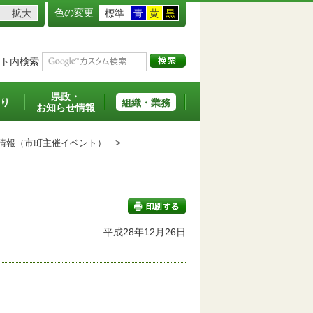
色の変更
拡大
標準
青
黄
黒
ト内検索
県政・
り
組織・業務
お知らせ情報
情報（市町主催イベント）
>
平成28年12月26日
印刷する