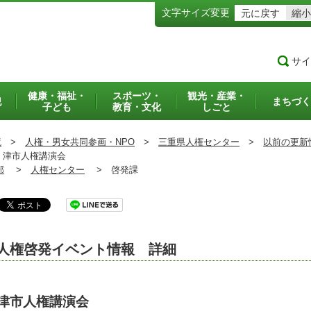
文字サイズ変更
元に戻す
縮小
サイ
健康・福祉・
スポーツ・
観光・産業・
犯
まちづく
子ども
教育・文化
しごと
境
>
人権・男女共同参画・NPO
>
三重県人権センター
>
以前の更新
津市人権講演会
部
>
人権センター
>
啓発課
人権啓発イベント情報 詳細
津市人権講演会