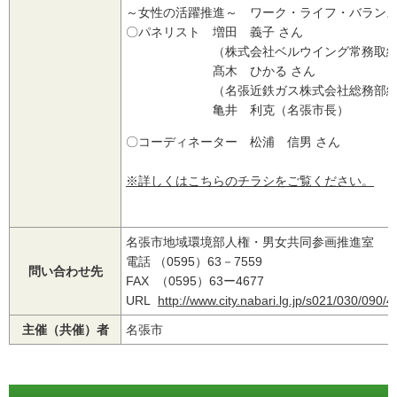
～女性の活躍推進～ ワーク・ライフ・バラン
〇パネリスト 増田 義子 さん
（株式会社ベルウイング常務取締
髙木 ひかる さん
（名張近鉄ガス株式会社総務部総務・
亀井 利克（名張市長）
〇コーディネーター 松浦 信男 さん
※詳しくはこちらのチラシをご覧ください。
名張市地域環境部人権・男女共同参画推進室
電話 （0595）63－7559
問い合わせ先
FAX （0595）63ー4677
URL
http://www.city.nabari.lg.jp/s021/030/09
主催（共催）者
名張市