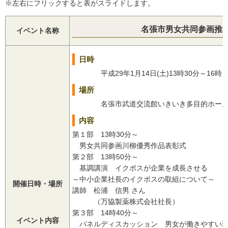
※左右にフリックすると表がスライドします。
名張市男女共同参画推進
イベント名称
日時
平成29年1月14日(土)13時30分～16時
場所
名張市武道交流館いきいき多目的ホー
内容
第１部 13時30分～
男女共同参画川柳優秀作品表彰式
第２部 13時50分～
基調講演 イクボスが企業を成長させる
～中小企業社長のイクボスの取組について～
開催日時・場所
講師 松浦 信男 さん
（万協製薬株式会社社長）
第３部 14時40分～
イベント内容
パネルディスカッション 男女が働きやすい環