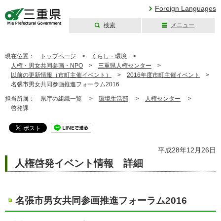
Foreign Languages
検索
メニュー
三重県公式ウェブ
サイト
現在位置：
トップページ
>
くらし・環境
>
人権・男女共同参画・NPO
>
三重県人権センター
>
以前の更新情報（市町主催イベント）
>
2016年度市町主催イベント
>
名張市男女共同参画推進フォーラム2016
担当所属：
県庁の組織一覧 >
環境生活部
>
人権センター
>
啓発課
平成28年12月26日
人権啓発イベント情報 詳細
名張市男女共同参画推進フォーラム2016