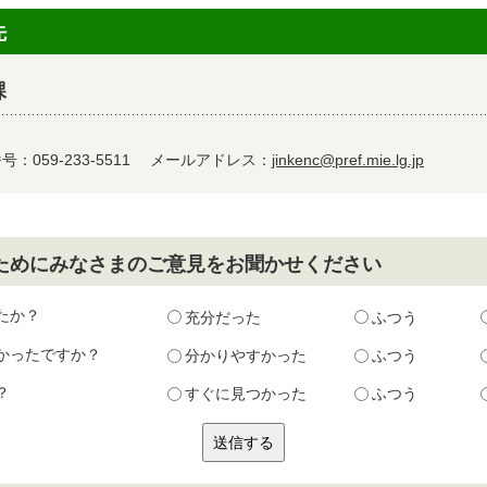
先
課
：059-233-5511
メールアドレス：
jinkenc@pref.mie.lg.jp
ためにみなさまのご意見をお聞かせください
たか？
充分だった
ふつう
かったですか？
分かりやすかった
ふつう
？
すぐに見つかった
ふつう