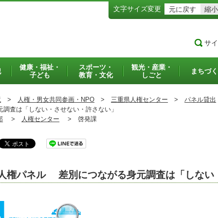
文字サイズ変更
元に戻す
縮小
サイ
健康・福祉・
スポーツ・
観光・産業・
犯
まちづく
子ども
教育・文化
しごと
境
>
人権・男女共同参画・NPO
>
三重県人権センター
>
パネル貸出
元調査は「しない・させない・許さない」
部
>
人権センター
>
啓発課
人権パネル 差別につながる身元調査は「しない