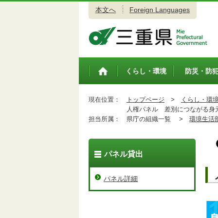
本文へ
Foreign Languages
三重県公式ウェブサイト
くらし・環境
防災・防
トップペ
ージ
現在位置：
トップページ
>
くらし・環
人権パネル 差別につながる身
担当所属：
県庁の組織一覧 >
環境生活
パネル貸出
パネル詳細