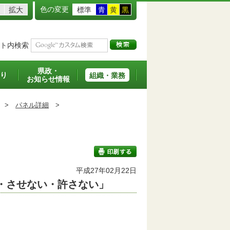
色の変更
拡大
標準
青
黄
黒
ト内検索
県政・
り
組織・業務
お知らせ情報
>
パネル詳細
>
平成27年02月22日
・させない・許さない」
印刷する