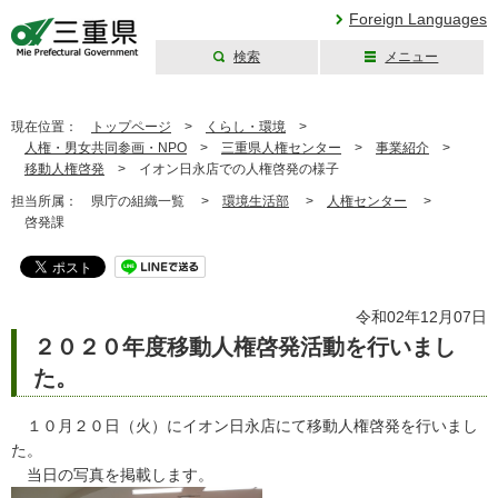
Foreign Languages
検索
メニュー
三重県公式ウェブ
サイト
現在位置：
トップページ
>
くらし・環境
>
人権・男女共同参画・NPO
>
三重県人権センター
>
事業紹介
>
移動人権啓発
>
イオン日永店での人権啓発の様子
担当所属：
県庁の組織一覧 >
環境生活部
>
人権センター
>
啓発課
令和02年12月07日
２０２０年度移動人権啓発活動を行いまし
た。
１０月２０日（火）にイオン日永店にて移動人権啓発を行いまし
た。
当日の写真を掲載します。