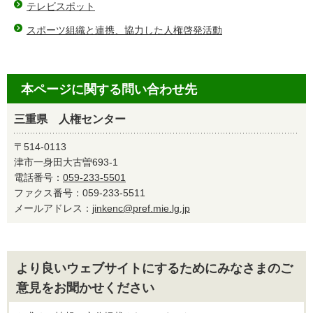
テレビスポット
スポーツ組織と連携、協力した人権啓発活動
本ページに関する問い合わせ先
三重県 人権センター
〒514-0113
津市一身田大古曽693-1
電話番号：
059-233-5501
ファクス番号：059-233-5511
メールアドレス：
jinkenc@pref.mie.lg.jp
より良いウェブサイトにするためにみなさまのご
意見をお聞かせください