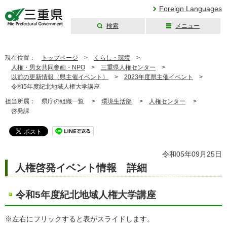
Foreign Languages
検索
メニュー
三重県公式ウェブ
サイト
現在位置：
トップページ
>
くらし・環境
>
人権・男女共同参画・NPO
>
三重県人権センター
>
以前の更新情報（県主催イベント）
>
2023年度県主催イベント
>
令和5年度紀北地域人権大学講座
担当所属：
県庁の組織一覧 >
環境生活部
>
人権センター
>
啓発課
令和05年09月25日
人権啓発イベント情報 詳細
令和5年度紀北地域人権大学講座
※左右にフリックすると表がスライドします。