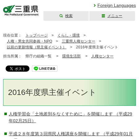
Foreign Languages
検索
メニュー
三重県公式ウェブ
サイト
現在位置：
トップページ
>
くらし・環境
>
人権・男女共同参画・NPO
>
三重県人権センター
>
以前の更新情報（県主催イベント）
>
2016年度県主催イベント
担当所属：
県庁の組織一覧 >
環境生活部
>
人権センター
2016年度県主催イベント
人権学習会「土地差別をなくすために」を開催します
（平成29
年02月25日）
平成２８年度第３回県民人権講座を開催します
（平成29年01月