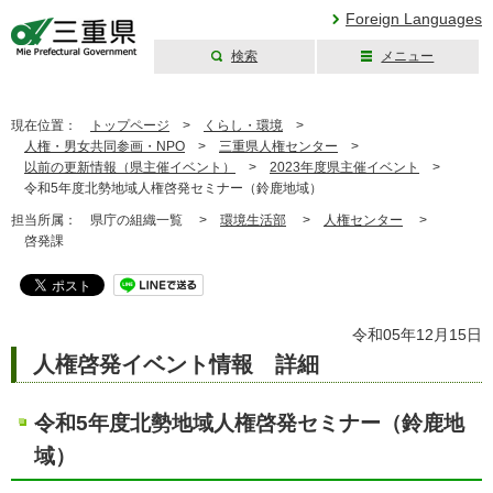
Foreign Languages
検索
メニュー
三重県公式ウェブ
サイト
現在位置：
トップページ
>
くらし・環境
>
人権・男女共同参画・NPO
>
三重県人権センター
>
以前の更新情報（県主催イベント）
>
2023年度県主催イベント
>
令和5年度北勢地域人権啓発セミナー（鈴鹿地域）
担当所属：
県庁の組織一覧 >
環境生活部
>
人権センター
>
啓発課
令和05年12月15日
人権啓発イベント情報 詳細
令和5年度北勢地域人権啓発セミナー（鈴鹿地
域）