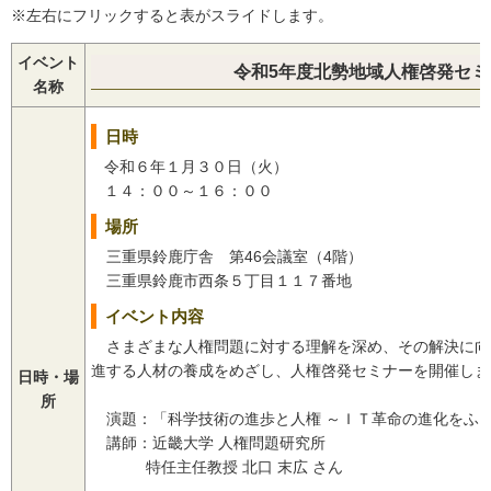
※左右にフリックすると表がスライドします。
イベント
令和5年度北勢地域人権啓発セ
名称
日時
令和６年１月３０日（火）
１４：００～１６：００
場所
三重県鈴鹿庁舎 第46会議室（4階）
三重県鈴鹿市西条５丁目１１７番地
イベント内容
さまざまな人権問題に対する理解を深め、その解決に向
進する人材の養成をめざし、人権啓発セミナーを開催しま
日時・場
所
演題：「科学技術の進歩と人権 ～ＩＴ革命の進化をふ
講師：近畿大学 人権問題研究所
特任主任教授 北口 末広 さん