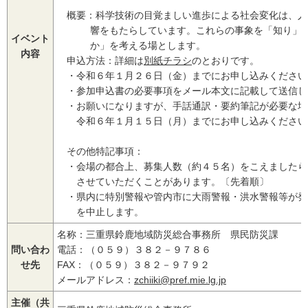
概要：科学技術の目覚ましい進歩による社会変化は、人
響をもたらしています。これらの事象を「知り」、
イベント
か」を考える場とします。
内容
申込方法：詳細は
別紙チラシ
のとおりです。
・令和６年１月２６日（金）までにお申し込みください
・参加申込書の必要事項をメール本文に記載して送信し
・お願いになりますが、手話通訳・要約筆記が必要な場
令和６年１月１５日（月）までにお申し込みください
その他特記事項：
・会場の都合上、募集人数（約４５名）をこえましたら
させていただくことがあります。〔先着順〕
・県内に特別警報や管内市に大雨警報・洪水警報等が発
を中止します。
名称：三重県鈴鹿地域防災総合事務所 県民防災課
問い合わ
電話：（０５９）３８２－９７８６
せ先
FAX：（０５９）３８２－９７９２
メールアドレス：
zchiiki@pref.mie.lg.jp
主催（共