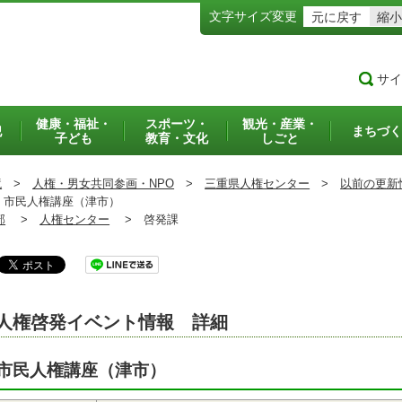
文字サイズ変更
元に戻す
縮小
サイ
健康・福祉・
スポーツ・
観光・産業・
犯
まちづく
子ども
教育・文化
しごと
境
>
人権・男女共同参画・NPO
>
三重県人権センター
>
以前の更新
市民人権講座（津市）
部
>
人権センター
>
啓発課
人権啓発イベント情報 詳細
市民人権講座（津市）