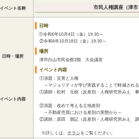
市民人権講座（津市
イベント名称
日時
①令和6年10月4日（金）19:30～
②令和6年10月18日（金）19:30～
場所
日時・場所
津市白山市民会館2階 大会議室
イベント内容
①演題：災害と人権
～マジョリティが学び実践することで軽減される
①講師：松村 元樹（反差別・人権研究所みえ 事
イベント内容
②演題：改めて考える土地差別
～不動産売買における差別の実態から～
②講師：原田 朋記（反差別・人権研究所みえ 調
※詳しくは、
チラシ
をご覧ください。