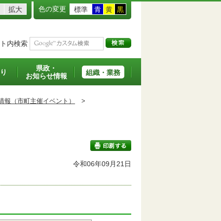
色の変更
拡大
標準
青
黄
黒
ト内検索
県政・
り
組織・業務
お知らせ情報
情報（市町主催イベント）
>
令和06年09月21日
印刷する