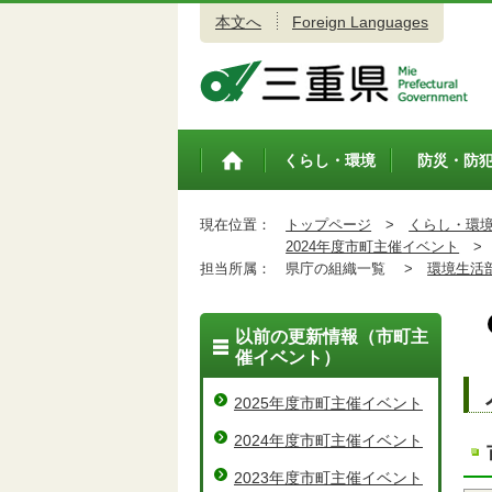
本文へ
Foreign Languages
三重県公式ウェブサイト
くらし・環境
防災・防
トップペ
ージ
現在位置：
トップページ
>
くらし・環
2024年度市町主催イベント
>
担当所属：
県庁の組織一覧 >
環境生活
以前の更新情報（市町主
催イベント）
2025年度市町主催イベント
2024年度市町主催イベント
2023年度市町主催イベント