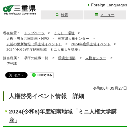
Foreign Languages
検索
メニュー
三重県公式ウェブ
サイト
現在位置：
トップページ
>
くらし・環境
>
人権・男女共同参画・NPO
>
三重県人権センター
>
以前の更新情報（県主催イベント）
>
2024年度県主催イベント
>
2024(令和6)年度紀南地域「ミニ人権大学講座」
担当所属：
県庁の組織一覧 >
環境生活部
>
人権センター
>
啓発課
令和06年09月27日
人権啓発イベント情報 詳細
2024(令和6)年度紀南地域「ミニ人権大学講
座」