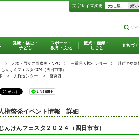
文字サイズ変更
元に戻す
縮小
サイ
健康・福祉・
スポーツ・
観光・産業・
犯
まちづく
子ども
教育・文化
しごと
境
>
人権・男女共同参画・NPO
>
三重県人権センター
>
以前の更新
じんけんフェスタ2024（四日市市）
部
>
人権センター
>
啓発課
人権啓発イベント情報 詳細
じんけんフェスタ２０２４（四日市市）