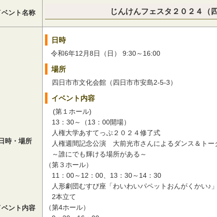
じんけんフェスタ２０２４（
イベント名称
日時
令和6年12月8日（日） 9:30～16:00
場所
四日市市文化会館（四日市市安島2-5-3）
イベント内容
(第１ホール)
13：30～（13：00開場）
人権大学あすてっぷ２０２４修了式
日時・場所
人権週間記念公演 大前光市さんによるダンス＆ト
～誰にでも輝ける場所がある～
（第３ホール）
11：00～12：00、13：30～14：30
人形劇団むすび座「わいわいパペットおんがくかい♪」
2本立て
（第4ホール）
イベント内容