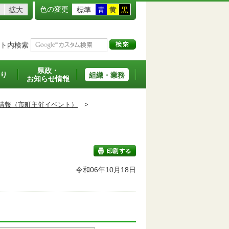
色の変更
拡大
標準
青
黄
黒
ト内検索
県政・
り
組織・業務
お知らせ情報
情報（市町主催イベント）
>
令和06年10月18日
印刷する