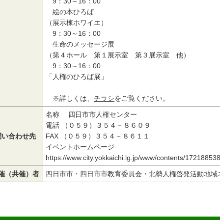
9：30～16：00
絵の本ひろば
（展示棟ホワイエ）
9：30～16：00
生命のメッセージ展
（第４ホール 第１展示室 第３展示室 他）
9：30～16：00
「人権のひろば展」
※詳しくは、
チラシ
をご覧ください。
名称 四日市市人権センター
電話 （０５９）３５４－８６０９
問い合わせ先
FAX （０５９）３５４－８６１１
イベントホームページ
https://www.city.yokkaichi.lg.jp/www/
contents/172188538
催（共催）者
四日市市・四日市市教育委員会・北勢人権啓発活動地域