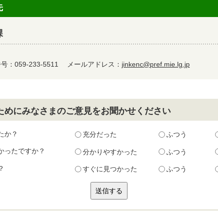
先
課
：059-233-5511
メールアドレス：
jinkenc@pref.mie.lg.jp
ためにみなさまのご意見をお聞かせください
たか？
充分だった
ふつう
かったですか？
分かりやすかった
ふつう
？
すぐに見つかった
ふつう