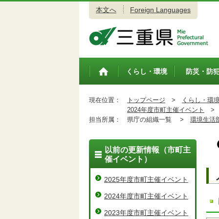
本文へ
Foreign Languages
三重県公式ウェブサイト
くらし・環境
防災・防
トップペ
ージ
現在位置：
トップページ
>
くらし・環
2024年度市町主催イベント
>
担当所属：
県庁の組織一覧 >
環境生活
以前の更新情報（市町主
催イベント）
2025年度市町主催イベント
2024年度市町主催イベント
2023年度市町主催イベント