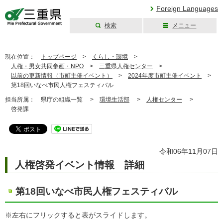
Foreign Languages
検索
メニュー
三重県公式ウェブ
サイト
現在位置：
トップページ
>
くらし・環境
>
人権・男女共同参画・NPO
>
三重県人権センター
>
以前の更新情報（市町主催イベント）
>
2024年度市町主催イベント
>
第18回いなべ市民人権フェスティバル
担当所属：
県庁の組織一覧 >
環境生活部
>
人権センター
>
啓発課
令和06年11月07日
人権啓発イベント情報 詳細
第18回いなべ市民人権フェスティバル
※左右にフリックすると表がスライドします。