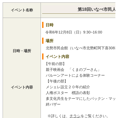
第18回いなべ市民人
イベント名称
日時
令和6年12月8日（日）9:30~16:00
場所
北勢市民会館（いなべ市北勢町阿下喜3083
日時・場所
イベント内容
【午前の部】
親子映画会 「くまのプーさん」
バルーンアートによる体験コーナー
【午後の部】
メシェレ設立２０年の紹介
イベント内容
人権ポスター 標語の表彰
多文化共生をテーマにしたパックン・マッ
絆バザー
※詳しくは、
チラシ
をご覧ください。