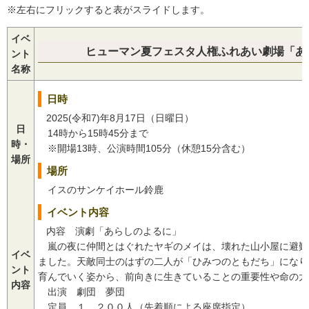
※左右にフリックすると表がスライドします。
イベ
ヒューマン夏フェスタ人権ふれあい劇場「あ
ント
名称
日時
2025(令和7)年8月17日（日曜日）
日
14時から15時45分まで
時・
※開場13時、公演時間105分（休憩15分含む）
場所
場所
イスのサンケイホール鈴鹿
イベント内容
内容 演劇「あらしのよるに」
嵐の夜に仲間とはぐれたヤギのメイは、壊れた山小屋に避難
イベ
ました。天敵同士のはずの二人が「ひみつのともだち」になり
ント
育んでいく姿から、前向きに生きていることの重要性や命の大
内容
出演 劇団 夢団
定員 １，２００人（先着順による座席指定）