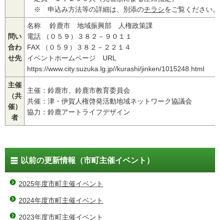
※ 申込み方法等の詳細は、別添の
チラシ
をご覧ください。
名称 鈴鹿市 地域振興部 人権政策課
問い
電話 （０５９）３８２－９０１１
合わ
FAX （０５９）３８２－２２１４
せ先
イベントホームページ URL
https://www.city.suzuka.lg.jp//kurashi/jinken/1015248.html
主催
主催：鈴鹿市、鈴鹿市教育委員会
（共
共催：津・伊賀人権啓発活動地域ネットワーク協議会
催）
協力：鈴鹿アートライフデザイン
者
以前の更新情報（市町主催イベント）
2025年度市町主催イベント
2024年度市町主催イベント
2023年度市町主催イベント