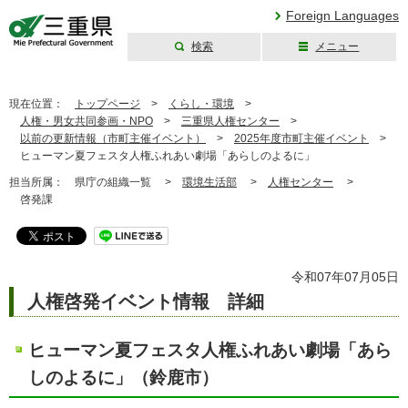
Foreign Languages
検索
メニュー
三重県公式ウェブ
サイト
現在位置：
トップページ
>
くらし・環境
>
人権・男女共同参画・NPO
>
三重県人権センター
>
以前の更新情報（市町主催イベント）
>
2025年度市町主催イベント
>
ヒューマン夏フェスタ人権ふれあい劇場「あらしのよるに」
担当所属：
県庁の組織一覧 >
環境生活部
>
人権センター
>
啓発課
令和07年07月05日
人権啓発イベント情報 詳細
ヒューマン夏フェスタ人権ふれあい劇場「あら
しのよるに」（鈴鹿市）