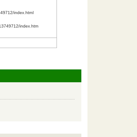
749712/index.html
7413749712/index.htm