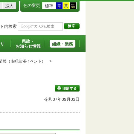
色の変更
拡大
標準
青
黄
黒
ト内検索
県政・
り
組織・業務
お知らせ情報
情報（市町主催イベント）
>
令和07年09月03日
印刷する