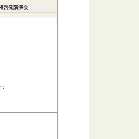
権啓発講演会
ー）