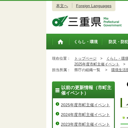
本文へ
Foreign Languages
三重県公式ウェブサイト
くらし・環境
防災・防
トップペ
ージ
現在位置：
トップページ
>
くらし・環
2025年度市町主催イベント
>
担当所属：
県庁の組織一覧 >
環境生活
以前の更新情報（市町主
催イベント）
2025年度市町主催イベント
2024年度市町主催イベント
2023年度市町主催イベント