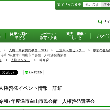
文字サイズ変更
元に戻す
縮小
サイ
健康・福祉・
スポーツ・
観光・産業・
犯
まちづく
子ども
教育・文化
しごと
境
>
人権・男女共同参画・NPO
>
三重県人権センター
>
以前の更新
令和7年度津市白山市民会館 人権啓発講演会
部
>
人権センター
>
啓発課
人権啓発イベント情報 詳細
令和7年度津市白山市民会館 人権啓発講演会