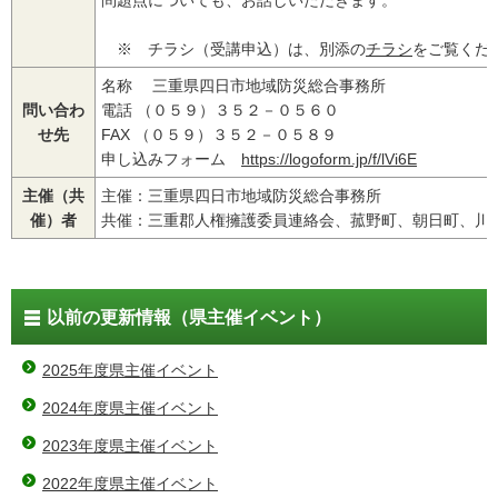
問題点についても、お話しいただきます。
※ チラシ（受講申込）は、別添の
チラシ
をご覧くだ
名称 三重県四日市地域防災総合事務所
問い合わ
電話 （０５９）３５２－０５６０
せ先
FAX （０５９）３５２－０５８９
申し込みフォーム
https://logoform.jp/f/lVi6E
主催（共
主催：三重県四日市地域防災総合事務所
催）者
共催：三重郡人権擁護委員連絡会、菰野町、朝日町、川
以前の更新情報（県主催イベント）
2025年度県主催イベント
2024年度県主催イベント
2023年度県主催イベント
2022年度県主催イベント