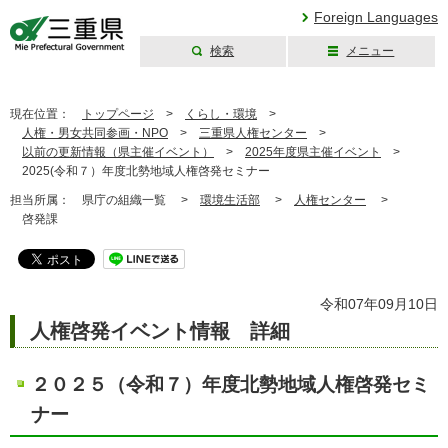
Foreign Languages
検索
メニュー
三重県公式ウェブ
サイト
現在位置：
トップページ
>
くらし・環境
>
人権・男女共同参画・NPO
>
三重県人権センター
>
以前の更新情報（県主催イベント）
>
2025年度県主催イベント
>
2025(令和７）年度北勢地域人権啓発セミナー
担当所属：
県庁の組織一覧 >
環境生活部
>
人権センター
>
啓発課
令和07年09月10日
人権啓発イベント情報 詳細
２０２５（令和７）年度北勢地域人権啓発セミ
ナー