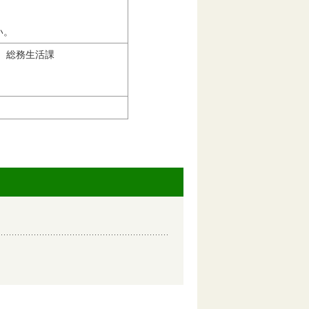
い。
 総務生活課