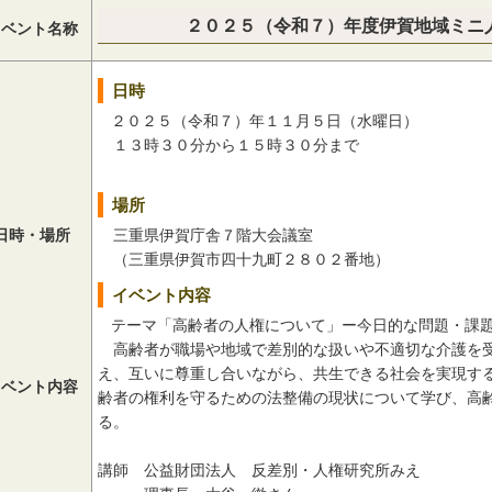
２０２５（令和７）年度伊賀地域ミニ
イベント名称
日時
２０２５（令和７）年１１月５日（水曜日）
１３時３０分から１５時３０分まで
場所
日時・場所
三重県伊賀庁舎７階大会議室
（三重県伊賀市四十九町２８０２番地）
イベント内容
テーマ「高齢者の人権について」ー今日的な問題・課
高齢者が職場や地域で差別的な扱いや不適切な介護を
え、互いに尊重し合いながら、共生できる社会を実現す
イベント内容
齢者の権利を守るための法整備の現状について学び、高
る。
講師 公益財団法人 反差別・人権研究所みえ