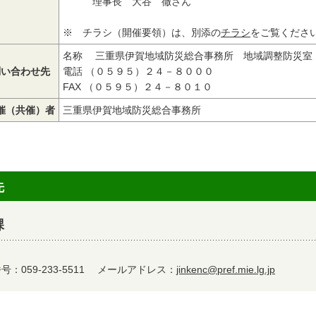
理事長 大谷 徹さん
※ チラシ（開催要領）は、別添の
チラシ
をご覧くださ
名称 三重県伊賀地域防災総合事務所 地域調整防災室
問い合わせ先
電話 （０５９５）２４－８０００
FAX （０５９５）２４－８０１０
催（共催）者
三重県伊賀地域防災総合事務所
先
課
：059-233-5511
メールアドレス：
jinkenc@pref.mie.lg.jp