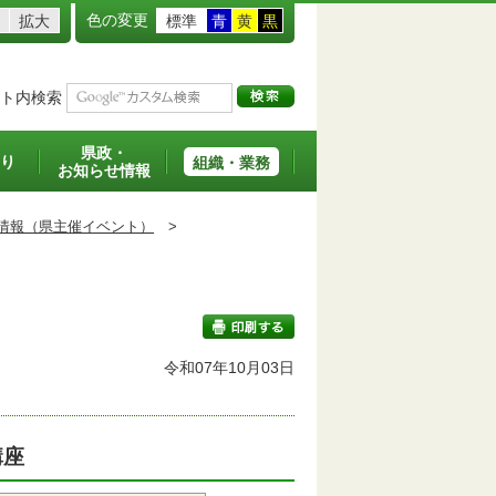
色の変更
拡大
標準
青
黄
黒
ト内検索
県政・
り
組織・業務
お知らせ情報
情報（県主催イベント）
>
令和07年10月03日
印刷する
講座