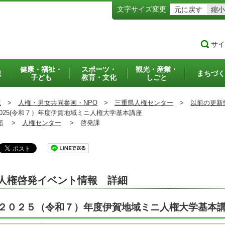
文字サイズ変更
元に戻す
縮小
サイ
健康・福祉・
スポーツ・
観光・産業・
犯
まちづく
子ども
教育・文化
しごと
境
>
人権・男女共同参画・NPO
>
三重県人権センター
>
以前の更新
025(令和７）年度伊賀地域ミニ人権大学基本講座
部
>
人権センター
>
啓発課
人権啓発イベント情報 詳細
２０２５（令和７）年度伊賀地域ミニ人権大学基本