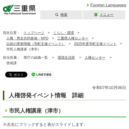
Foreign Languages
検索
メニュー
三重県公式ウェブ
サイト
現在位置：
トップページ
>
くらし・環境
>
人権・男女共同参画・NPO
>
三重県人権センター
>
以前の更新情報（市町主催イベント）
>
2025年度市町主催イベント
>
市民人権講座（津市）
担当所属：
県庁の組織一覧 >
環境生活部
>
人権センター
>
啓発課
令和07年10月06日
人権啓発イベント情報 詳細
市民人権講座（津市）
※左右にフリックすると表がスライドします。