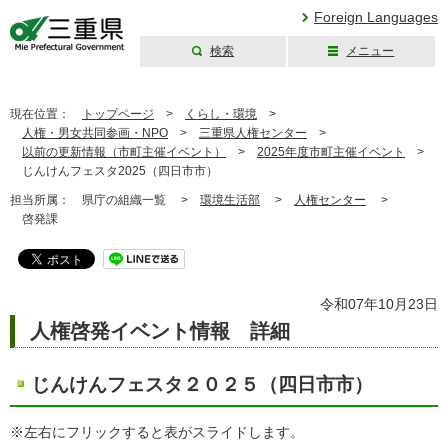
Foreign Languages
検索
メニュー
三重県公式ウェブ
サイト
現在位置：
トップページ
>
くらし・環境
>
人権・男女共同参画・NPO
>
三重県人権センター
>
以前の更新情報（市町主催イベント）
>
2025年度市町主催イベント
>
じんけんフェスタ2025（四日市市）
担当所属：
県庁の組織一覧 >
環境生活部
>
人権センター
>
啓発課
令和07年10月23日
人権啓発イベント情報 詳細
じんけんフェスタ２０２５（四日市市）
※左右にフリックすると表がスライドします。