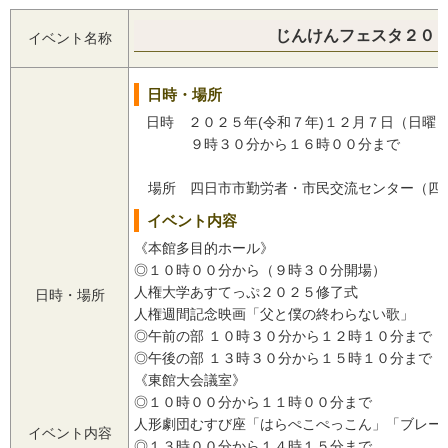
じんけんフェスタ２０
イベント名称
日時・場所
日時 ２０２５年(令和７年)１２月７日（日曜
９時３０分から１６時００分まで
場所 四日市市勤労者・市民交流センター（四
イベント内容
《本館多目的ホール》
◎１０時００分から（９時３０分開場）
人権大学あすてっぷ２０２５修了式
日時・場所
人権週間記念映画「父と僕の終わらない歌」
◎午前の部 １０時３０分から１２時１０分まで
◎午後の部 １３時３０分から１５時１０分まで
《東館大会議室》
◎１０時００分から１１時００分まで
人形劇団むすび座「はらぺこぺっこん」「ブレー
イベント内容
◎１３時００分から１４時１５分まで