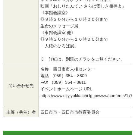
映画「おしりたんてい さらば愛しき相棒よ」
《本館会議室》
◎９時３０分から１６時００分まで
生命のメッセージ展
《東館会議室 他》
◎９時３０分から１６時００分まで
「人権のひろば展」
※ 詳細は、別添の
チラシ
をご覧ください。
名称 四日市市人権センター
電話 （059）354－8609
FAX （059）354－8611
問い合わせ先
イベントホームページ URL
https://www.city.yokkaichi.lg.jp/www/contents/17
主催（共催）者
四日市市・四日市市教育委員会