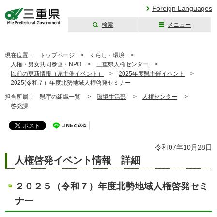
Foreign Languages
検索
メニュー
三重県公式ウェブ
サイト
現在位置：
トップページ
>
くらし・環境
>
人権・男女共同参画・NPO
>
三重県人権センター
>
以前の更新情報（県主催イベント）
>
2025年度県主催イベント
>
2025(令和７）年度北勢地域人権啓発セミナー
担当所属：
県庁の組織一覧 >
環境生活部
>
人権センター
>
啓発課
令和07年10月28日
人権啓発イベント情報 詳細
２０２５（令和７）年度北勢地域人権啓発セミ
ナー