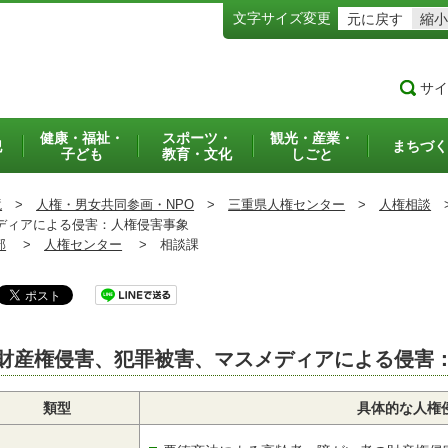
文字サイズ変更
元に戻す
縮小
サイ
健康・福祉・
スポーツ・
観光・産業・
犯
まちづく
子ども
教育・文化
しごと
境
>
人権・男女共同参画・NPO
>
三重県人権センター
>
人権相談
ディアによる侵害：人権侵害事象
部
>
人権センター
>
相談課
財産権侵害、犯罪被害、マスメディアによる侵害
類型
具体的な人権