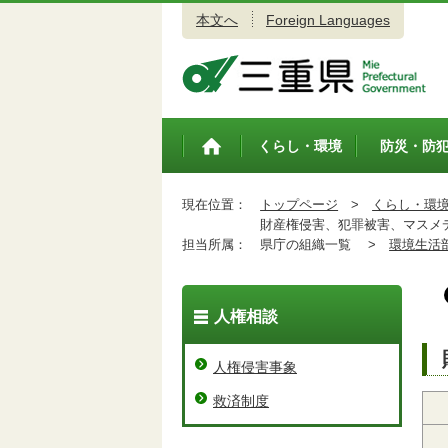
本文へ
Foreign Languages
三重県公式ウェブサイト
くらし・環境
防災・防
トップペ
ージ
現在位置：
トップページ
>
くらし・環
財産権侵害、犯罪被害、マスメ
担当所属：
県庁の組織一覧 >
環境生活
人権相談
人権侵害事象
救済制度