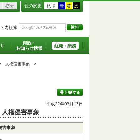
色の変更
拡大
標準
青
黄
黒
ト内検索
県政・
り
組織・業務
お知らせ情報
>
人権侵害事象
>
平成22年03月17日
：人権侵害事象
印刷する
侵害事象