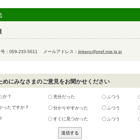
先
課
：059-233-5511
メールアドレス：
jinkenc@pref.mie.lg.jp
ためにみなさまのご意見をお聞かせください
たか？
充分だった
ふつう
かったですか？
分かりやすかった
ふつう
？
すぐに見つかった
ふつう