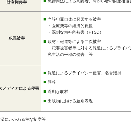
悪徳商法による高齢者、障がい者の財産権侵
財産権侵害
当該犯罪自体に起因する被害
・医療費等の経済的負担
・深刻な精神的被害（PTSD）
犯罪被害
取材・報道等による二次被害
・犯罪被害者等に対する報道によるプライバ
私生活の平穏の侵害 等
報道によるプライバシー侵害、名誉毀損
誤報
スメディアによる侵害
過剰な取材
出版物における差別表現
救済にかかわる主な制度等