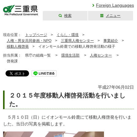
Foreign Languages
検索
メニュー
三重県公式ウェブ
サイト
現在位置：
トップページ
>
くらし・環境
>
人権・男女共同参画・NPO
>
三重県人権センター
>
事業紹介
>
移動人権啓発
>
イオンモール鈴鹿での移動人権啓発活動の様子
担当所属：
県庁の組織一覧 >
環境生活部
>
人権センター
>
啓発課
平成27年06月02日
２０１５年度移動人権啓発活動を行いまし
た。
５月１０日（日）にイオンモール鈴鹿にて移動人権啓発を行いま
した。当日の写真を掲載します。