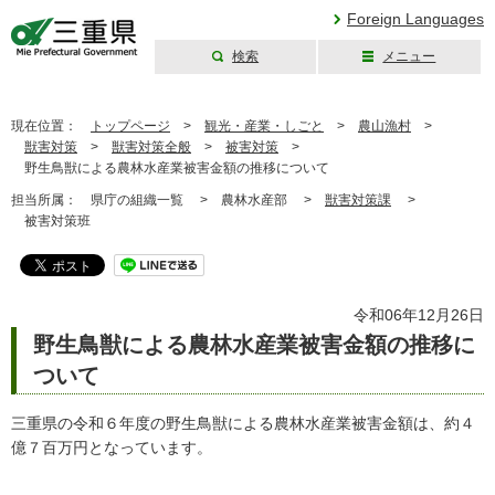
Foreign Languages
検索
メニュー
三重県公式ウェブ
サイト
現在位置：
トップページ
>
観光・産業・しごと
>
農山漁村
>
獣害対策
>
獣害対策全般
>
被害対策
>
野生鳥獣による農林水産業被害金額の推移について
担当所属：
県庁の組織一覧 >
農林水産部 >
獣害対策課
>
被害対策班
令和06年12月26日
野生鳥獣による農林水産業被害金額の推移に
ついて
三重県の令和６年度の野生鳥獣による農林水産業被害金額は、約４
億７百万円となっています。