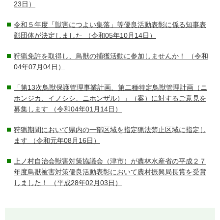
23日）
令和５年度「獣害につよい集落」等優良活動表彰に係る知事表
彰団体が決定しました
（令和05年10月14日）
狩猟免許を取得し、鳥獣の捕獲活動に参加しませんか！
（令和
04年07月04日）
「第13次鳥獣保護管理事業計画、第二種特定鳥獣管理計画（ニ
ホンジカ、イノシシ、ニホンザル）」（案）に対するご意見を
募集します
（令和04年01月14日）
狩猟期間において県内の一部区域を指定猟法禁止区域に指定し
ます
（令和元年08月16日）
上ノ村自治会獣害対策協議会（津市）が農林水産省の平成２７
年度鳥獣被害対策優良活動表彰において農村振興局長賞を受賞
しました！
（平成28年02月03日）