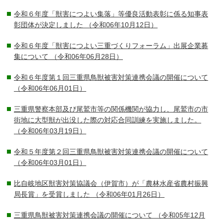
令和６年度「獣害につよい集落」等優良活動表彰に係る知事表
彰団体が決定しました
（令和06年10月12日）
令和６年度「獣害につよい三重づくりフォーラム」出展企業募
集について
（令和06年06月28日）
令和６年度第１回三重県鳥獣被害対策連携会議の開催について
（令和06年06月01日）
三重県警察本部及び尾鷲市等の関係機関が協力し、尾鷲市の市
街地に大型獣が出没した際の対応合同訓練を実施しました。
（令和06年03月19日）
令和５年度第２回三重県鳥獣被害対策連携会議の開催について
（令和06年03月01日）
比自岐地区獣害対策協議会（伊賀市）が「農林水産省農村振興
局長賞」を受賞しました
（令和06年01月26日）
三重県鳥獣被害対策連携会議の開催について
（令和05年12月