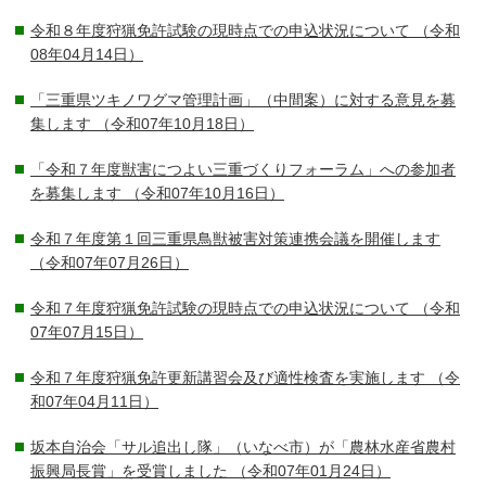
令和８年度狩猟免許試験の現時点での申込状況について
（令和
08年04月14日）
「三重県ツキノワグマ管理計画」（中間案）に対する意見を募
集します
（令和07年10月18日）
「令和７年度獣害につよい三重づくりフォーラム」への参加者
を募集します
（令和07年10月16日）
令和７年度第１回三重県鳥獣被害対策連携会議を開催します
（令和07年07月26日）
令和７年度狩猟免許試験の現時点での申込状況について
（令和
07年07月15日）
令和７年度狩猟免許更新講習会及び適性検査を実施します
（令
和07年04月11日）
坂本自治会「サル追出し隊」（いなべ市）が「農林水産省農村
振興局長賞」を受賞しました
（令和07年01月24日）