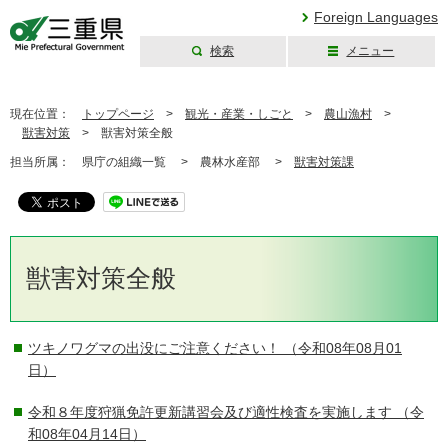
Foreign Languages
検索
メニュー
三重県公式ウェブ
サイト
現在位置：
トップページ
>
観光・産業・しごと
>
農山漁村
>
獣害対策
>
獣害対策全般
担当所属：
県庁の組織一覧 >
農林水産部 >
獣害対策課
獣害対策全般
ツキノワグマの出没にご注意ください！
（令和08年08月01
日）
令和８年度狩猟免許更新講習会及び適性検査を実施します
（令
和08年04月14日）