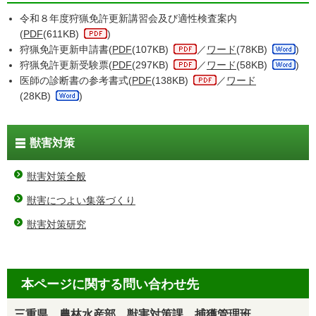
令和８年度狩猟免許更新講習会及び適性検査案内
(
PDF
(611KB)
)
狩猟免許更新申請書(
PDF
(107KB)
／
ワード
(78KB)
)
狩猟免許更新受験票(
PDF
(297KB)
／
ワード
(58KB)
)
医師の診断書の参考書式(
PDF
(138KB)
／
ワード
(28KB)
)
獣害対策
獣害対策全般
獣害につよい集落づくり
獣害対策研究
本ページに関する問い合わせ先
三重県 農林水産部 獣害対策課 捕獲管理班