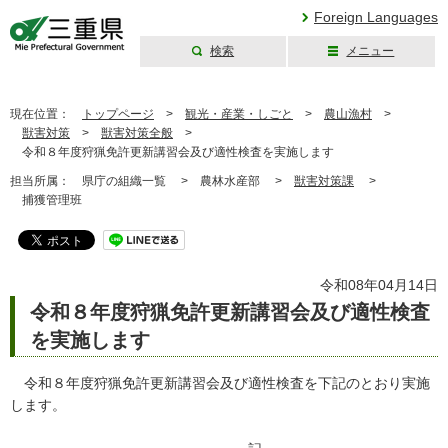
Foreign Languages
検索
メニュー
三重県公式ウェブ
サイト
現在位置：
トップページ
>
観光・産業・しごと
>
農山漁村
>
獣害対策
>
獣害対策全般
>
令和８年度狩猟免許更新講習会及び適性検査を実施します
担当所属：
県庁の組織一覧 >
農林水産部 >
獣害対策課
>
捕獲管理班
令和08年04月14日
令和８年度狩猟免許更新講習会及び適性検査
を実施します
令和８年度狩猟免許更新講習会及び適性検査を下記のとおり実施
します。