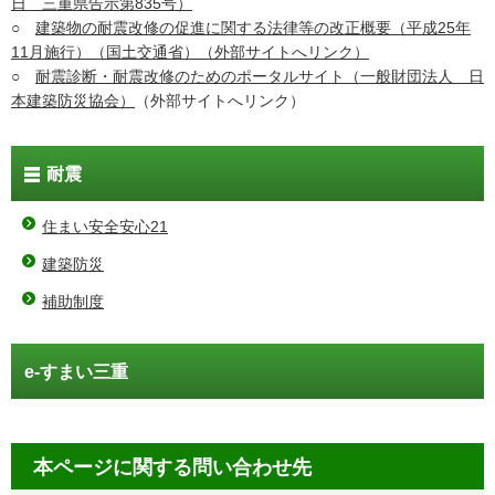
日 三重県告示第835号）
○
建築物の耐震改修の促進に関する法律等の改正概要（平成25年
11月施行）（国土交通省）（外部サイトへリンク）
○
耐震診断・耐震改修のためのポータルサイト（一般財団法人 日
本建築防災協会）
（外部サイトへリンク）
耐震
住まい安全安心21
建築防災
補助制度
e-すまい三重
本ページに関する問い合わせ先