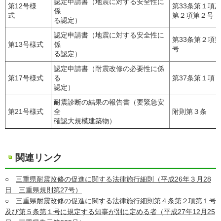
認定申請書（地震に対する安全性に
第12号様
第33条第１項
係
式
第２項第２号
る認定）
認定申請書（地震に対する安全性に
第33条第２項
第13号様式
係
号
る認定）
認定申請書（耐震改修の必要性に係
第17号様式
る
第37条第１項
認定）
耐震診断の結果の報告書（要緊急安
第21号様式
全
附則第３条
確認大規模建築物）
関連リンク
○
三重県耐震改修の促進に関する法律施行細則（平成26年３月28
日 三重県規則第27号）
○
三重県耐震改修の促進に関する法律施行細則第４条第２項第１号
及び第５条第１号に規定する知事が別に定める者（平成27年12月25