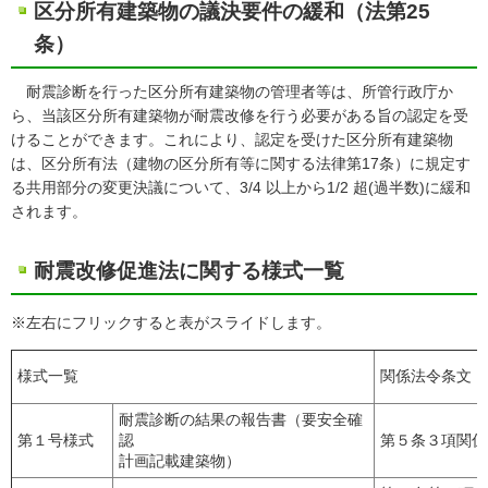
区分所有建築物の議決要件の緩和（法第25
条）
耐震診断を行った区分所有建築物の管理者等は、所管行政庁か
ら、当該区分所有建築物が耐震改修を行う必要がある旨の認定を受
けることができます。これにより、認定を受けた区分所有建築物
は、区分所有法（建物の区分所有等に関する法律第17条）に規定す
る共用部分の変更決議について、3/4 以上から1/2 超(過半数)に緩和
されます。
耐震改修促進法に関する様式一覧
※左右にフリックすると表がスライドします。
様式一覧
関係法令条文
耐震診断の結果の報告書（要安全確
第１号様式
認
第５条３項関係
計画記載建築物）