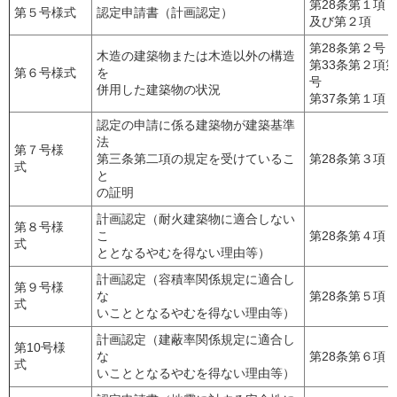
第28条第１項
第５号様式
認定申請書（計画認定）
及び第２項
第28条第２号
木造の建築物または木造以外の構造
第33条第２項
第６号様式
を
号
併用した建築物の状況
第37条第１項
認定の申請に係る建築物が建築基準
法
第７号様
第三条第二項の規定を受けているこ
第28条第３項
式
と
の証明
計画認定（耐火建築物に適合しない
第８号様
こ
第28条第４項
式
ととなるやむを得ない理由等）
計画認定（容積率関係規定に適合し
第９号様
な
第28条第５項
式
いこととなるやむを得ない理由等）
計画認定（建蔽率関係規定に適合し
第10号様
な
第28条第６項
式
いこととなるやむを得ない理由等）