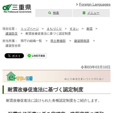
Foreign Languages
検索
メニュー
三重県公式ウェブ
サイト
現在位置：
トップページ
>
まちづくり
>
すまい
>
耐震
>
建築防災
>
耐震改修促進法に基づく認定制度
担当所属：
県庁の組織一覧 >
県土整備部
>
建築開発課
>
建築安全班
令和03年03月10日
耐震改修促進法に基づく認定制度
耐震改修促進法に設けられた各種認定制度をご紹介します。