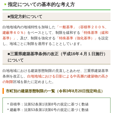
指定についての基本的な考え方
■指定方針について
白地地域内の地域特性を加味した
「一般基準」（容積率２００％、
建蔽率６０％）
をベースとして、制限を緩和する
「特殊基準（緩和
基準）」
、及び、制限を強化する
「特殊基準（強化基準）」
を設定
し、地域ごとに制限を適用することとしています。
■三重県建築基準条例の改正（平成16年４月１日施行）
について
白地地域における建築形態制限の見直しとあわせ、三重県建築基準
条例を改正し、
白地地域における日影による中高層の建築物の高さ
の制限
区域を新たに定めました。
市町別の建築形態制限の一覧（令和3年8月20日指定時点）
＊容積率：法第52条第1項第8号の規定に基づく数値
＊建蔽率：法第53条第1項第6号の規定に基づく数値