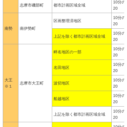
10分の
志摩市磯部町
都市計画区域全域
20
10分の
区画整理済地区
20
南勢
南伊勢町
10分の
上記を除く都市計画区域全域
20
10分の
畔名地区の一部
20
10分の
名田地区
20
大王
10分の
志摩市大王町
波切地区
※１
20
10分の
船越地区
20
10分の
上記を除く都市計画区域全域
20
10分の