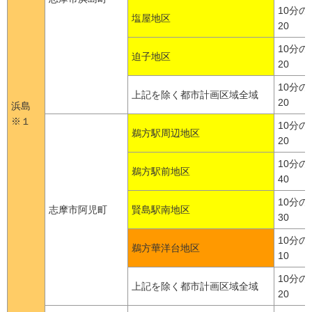
10分の
塩屋地区
20
10分の
迫子地区
20
10分の
上記を除く都市計画区域全域
20
浜島
※１
10分の
鵜方駅周辺地区
20
10分の
鵜方駅前地区
40
10分の
志摩市阿児町
賢島駅南地区
30
10分の
鵜方華洋台地区
10
10分の
上記を除く都市計画区域全域
20