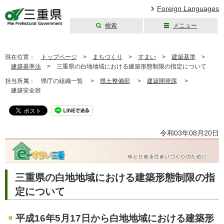
Foreign Languages
検索
メニュー
三重県公式ウェブ
サイト
現在位置：
トップページ
>
まちづくり
>
すまい
>
建築基準
>
建築基準法
>
三重県の白地地域における建築形態制限の指定について
担当所属：
県庁の組織一覧 >
県土整備部
>
建築開発課
>
建築安全班
令和03年08月20日
三重県の白地地域における建築形態制限の指
定について
平成16年5月17日から白地地域における建築形