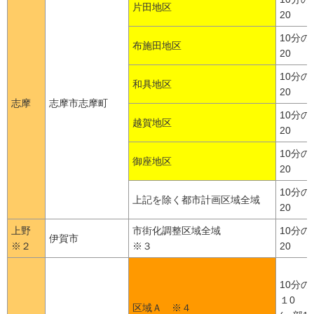
片田地区
20
10分の
布施田地区
20
10分の
和具地区
20
志摩
志摩市志摩町
10分の
越賀地区
20
10分の
御座地区
20
10分の
上記を除く都市計画区域全域
20
上野
市街化調整区域全域
10分の
伊賀市
※２
※３
20
10分の
１0
区域Ａ ※４