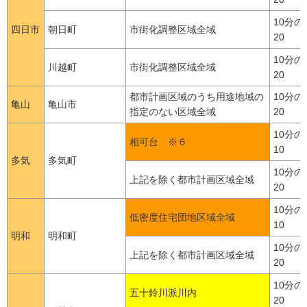
10分の
四日市
朝日町
市街化調整区域全域
20
10分の
川越町
市街化調整区域全域
20
都市計画区域のうち用途地域の
10分の
亀山
亀山市
指定のない区域全域
20
10分の
相可台 ※６
10
多気
多気町
10分の
上記を除く都市計画区域全域
20
10分の
低密度住宅団地区域全域
10
明和
明和町
10分の
上記を除く都市計画区域全域
20
10分の
五十鈴川派川内
20