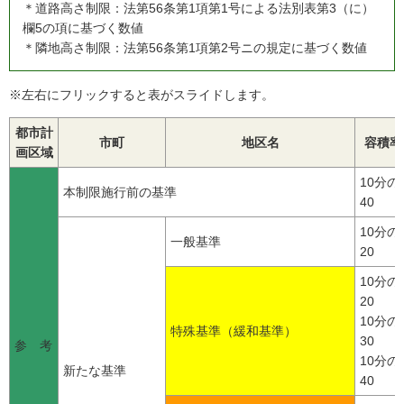
＊道路高さ制限：法第56条第1項第1号による法別表第3（に）
欄5の項に基づく数値
＊隣地高さ制限：法第56条第1項第2号ニの規定に基づく数値
※左右にフリックすると表がスライドします。
都市計
市町
地区名
容積率
画区域
10分の
本制限施行前の基準
40
10分の
一般基準
20
10分の
20
10分の
特殊基準（緩和基準）
30
参 考
10分の
新たな基準
40