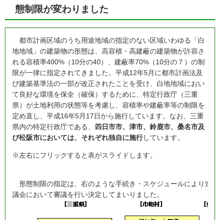
態制限が変わりました
都市計画区域のうち用途地域の指定のない区域いわゆる「白
地地域」の建築物の形態は、高容積・高建蔽の建築物が許容さ
れる容積率400%（10分の40）、建蔽率70%（10分の７）の制
限が一律に指定されてきました。平成12年5月に都市計画法及
び建築基準法の一部が改正されたことを受け、白地地域におい
て良好な環境を保全（確保）するために、特定行政庁（三重
県）が土地利用の状態等を考慮し、容積率や建蔽率等の制限を
定め直し、平成16年5月17日から施行しています。なお、三重
県内の特定行政庁である、
四日市市、津市、鈴鹿市、桑名市及
び松阪市においては、それぞれ独自に施行
しています。
※左右にフリックすると表がスライドします。
形態制限の指定は、右のような手続き・スケジュールにより進め、
議会において審議を行い決定してまいりました。