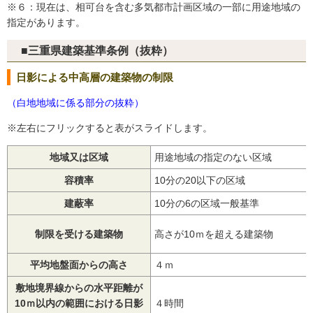
※６：現在は、相可台を含む多気都市計画区域の一部に用途地域の
指定があります。
■三重県建築基準条例（抜粋）
日影による中高層の建築物の制限
（白地地域に係る部分の抜粋）
※左右にフリックすると表がスライドします。
地域又は区域
用途地域の指定のない区域
容積率
10分の20以下の区域
建蔽率
10分の6の区域一般基準
制限を受ける建築物
高さが10ｍを超える建築物
平均地盤面からの高さ
４ｍ
敷地境界線からの水平距離が
10ｍ以内の範囲における日影
４時間