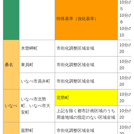
10分の
５
10分の
特殊基準（強化基準）
８
10分の
10
10分の
木曽岬町
市街化調整区域全域
20
10分の
桑名
東員町
市街化調整区域全域
20
10分の
いなべ市員弁町
市街化調整区域全域
20
10分の
北勢町
いなべ市北勢
20
いなべ
町、いなべ市大
上記を除く都市計画区域のうち
10分の
安町
用途地域の指定のない区域全域
20
10分の
菰野町
市街化調整区域全域
20