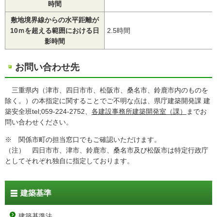
時間
敷地境界線からの水平距離が
10ｍを超える範囲における日
2.5時間
影時間
お問い合わせ先
三重県内（津市、四日市市、松阪市、桑名市、鈴鹿市内のものを
除く。）の本指定に関することでご不明な点は、県庁建築開発課 建
築安全班tel;059-224-2752、
各建設事務所建築開発室（課）
までお
問い合わせください。
※ 関係市町の担当窓口でもご確認いただけます。
（注） 四日市市、津市、鈴鹿市、桑名市及び松阪市は特定行政庁
としてそれぞれ独自に指定しております。
建築基準
建築基準法