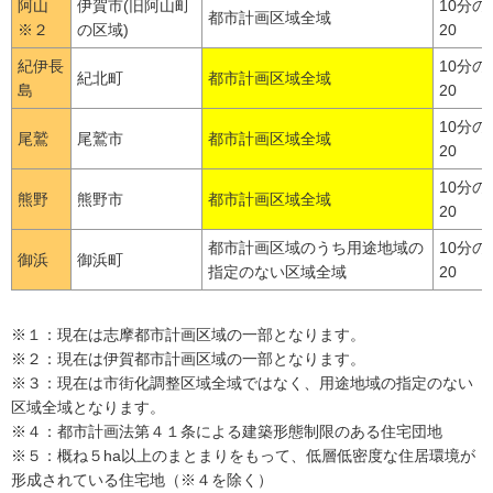
阿山
伊賀市(旧阿山町
10分の
都市計画区域全域
※２
の区域)
20
紀伊長
10分の
紀北町
都市計画区域全域
島
20
10分の
尾鷲
尾鷲市
都市計画区域全域
20
10分の
熊野
熊野市
都市計画区域全域
20
都市計画区域のうち用途地域の
10分の
御浜
御浜町
指定のない区域全域
20
※１：現在は志摩都市計画区域の一部となります。
※２：現在は伊賀都市計画区域の一部となります。
※３：現在は市街化調整区域全域ではなく、用途地域の指定のない
区域全域となります。
※４：都市計画法第４１条による建築形態制限のある住宅団地
※５：概ね５ha以上のまとまりをもって、低層低密度な住居環境が
形成されている住宅地（※４を除く）