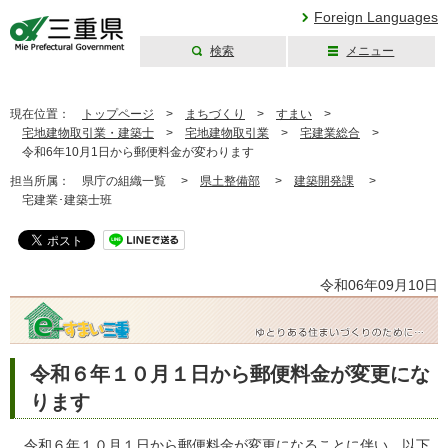
Foreign Languages
検索
メニュー
三重県公式ウェブ
サイト
現在位置：
トップページ
>
まちづくり
>
すまい
>
宅地建物取引業・建築士
>
宅地建物取引業
>
宅建業総合
>
令和6年10月1日から郵便料金が変わります
担当所属：
県庁の組織一覧 >
県土整備部
>
建築開発課
>
宅建業･建築士班
令和06年09月10日
令和６年１０月１日から郵便料金が変更にな
ります
令和６年１０月１日から郵便料金が変更になることに伴い、以下