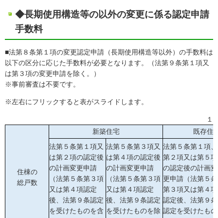
◆長期使用構造等の以外の変更に係る認定申請
手数料
■法第８条第１項の変更認定申請（長期使用構造等以外）の手数料は
以下の区分に応じた手数料が必要となります。（法第９条第１項又
は第３項の変更申請を除く。）
※事前審査は不要です。
※左右にフリックすると表がスライドします。
１
新築住宅
既存住
法第５条第１項又
法第５条第３項又
法第５条第１項、
は第２項の認定後
は第４項の認定後
第２項又は第５項
の計画変更申請
の計画変更申請
の認定後の計画変
住棟の
（法第５条第３項
（法第５条第３項
更申請（法第５条
総戸数
又は第４項認定
又は第４項認定
第３項又は第４項
後、法第９条認定
後、法第９条認定
認定後、法第９条
を受けたものを含
を受けたものを除
認定を受けたもの