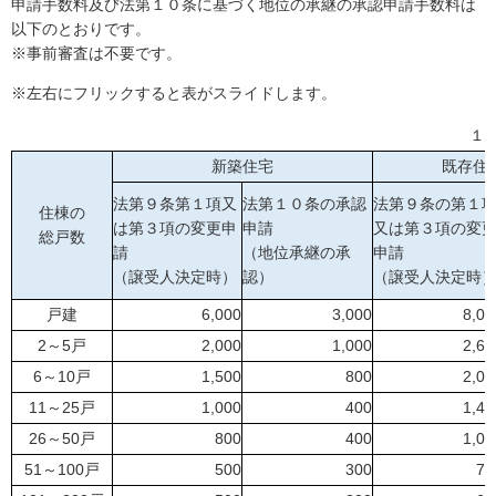
申請手数料及び法第１０条に基づく地位の承継の承認申請手数料は
以下のとおりです。
※事前審査は不要です。
※左右にフリックすると表がスライドします。
１
新築住宅
既存住
法第９条第１項又
法第１０条の承認
法第９条の第１
住棟の
は第３項の変更申
申請
又は第３項の変
総戸数
請
（地位承継の承
申請
（譲受人決定時）
認）
（譲受人決定時
戸建
6,000
3,000
8,00
2～5戸
2,000
1,000
2,60
6～10戸
1,500
800
2,00
11～25戸
1,000
400
1,40
26～50戸
800
400
1,00
51～100戸
500
300
70