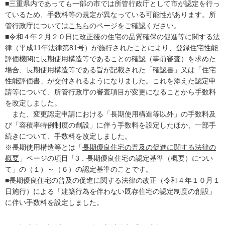
■三重県内であっても一部の市では所管行政庁として市が認定を行っ
ているため、手数料等の規定が異なっている可能性があります。所
管行政庁については
こちら
のページをご確認ください。
■令和４年２月２０日に改正後の住宅の品質確保の促進等に関する法
律（平成11年法律第81号）が施行されたことにより、登録住宅性能
評価機関に長期使用構造等であることの確認（事前審査）を求めた
場合、長期使用構造等である旨が記載された「確認書」又は「住宅
性能評価書」が交付されるようになりました。これを添えた認定申
請等について、所管行政庁の審査項目が変更になることから手数料
を改定しました。
また、変更認定申請における「長期使用構造等以外」の手数料及
び「容積率特例制度の創設」に伴う手数料を設定したほか、一部手
続きについて、手数料を改定しました。
※長期使用構造等とは「
長期優良住宅の普及の促進に関する法律の
概要
」ページの項目「3．長期優良住宅の認定基準（概要）につい
て」の（１）～（６）の認定基準のことです。
■長期優良住宅の普及の促進に関する法律の改正（令和４年１０月１
日施行）による「建築行為を伴わない既存住宅の認定制度の創設」
に伴い手数料を設定しました。