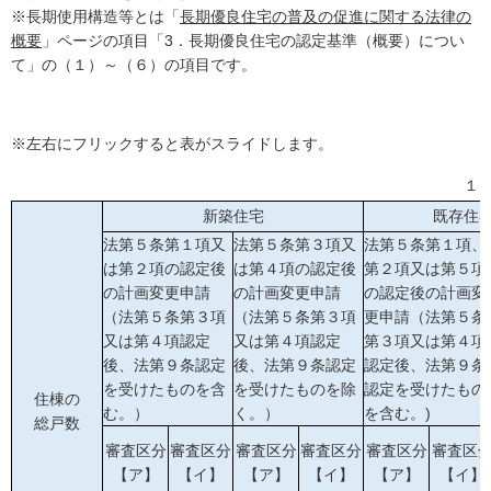
※長期使用構造等とは「
長期優良住宅の普及の促進に関する法律の
概要
」ページの項目「3．長期優良住宅の認定基準（概要）につい
て」の（１）～（６）の項目です。
※左右にフリックすると表がスライドします。
１戸あたりの
新築住宅
既存住
法第５条第１項又
法第５条第３項又
法第５条第１項、
は第２項の認定後
は第４項の認定後
第２項又は第５項
の計画変更申請
の計画変更申請
の認定後の計画変
（法第５条第３項
（法第５条第３項
更申請（法第５条
又は第４項認定
又は第４項認定
第３項又は第４項
後、法第９条認定
後、法第９条認定
認定後、法第９条
を受けたものを含
を受けたものを除
認定を受けたもの
住棟の
む。）
く。）
を含む。)
総戸数
審査区分
審査区分
審査区分
審査区分
審査区分
審査区
【ア】
【イ】
【ア】
【イ】
【ア】
【イ】