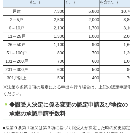
む。）
く。）
を含む。）
戸建
7,300
5,800
10,70
2～5戸
2,500
2,000
3,80
6～10戸
2,100
1,700
3,10
11～25戸
1,300
1,000
2,00
26～50戸
1,100
900
1,60
51～100戸
800
700
1,20
101～200戸
700
600
1,00
201～300戸
600
500
90
301戸以上
500
400
70
※法第６条第２項の規定による申出を行う場合は、上記の認定申請手
ください。
◆譲受人決定に係る変更の認定申請及び地位の
承継の承認申請手数料
■法第９条第１項又は第３項に基づく譲受人が決定した時の変更認定