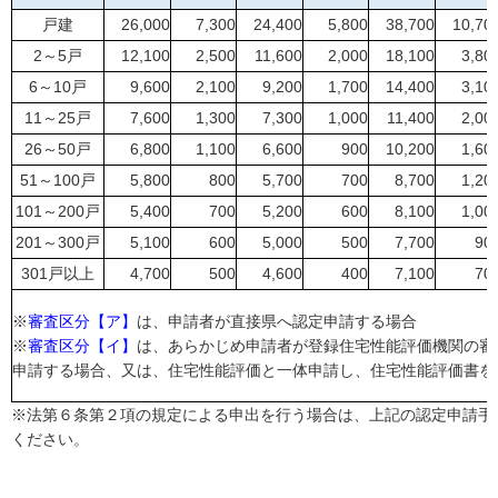
戸建
26,000
7,300
24,400
5,800
38,700
10,70
2～5戸
12,100
2,500
11,600
2,000
18,100
3,80
6～10戸
9,600
2,100
9,200
1,700
14,400
3,10
11～25戸
7,600
1,300
7,300
1,000
11,400
2,00
26～50戸
6,800
1,100
6,600
900
10,200
1,60
51～100戸
5,800
800
5,700
700
8,700
1,20
101～200戸
5,400
700
5,200
600
8,100
1,00
201～300戸
5,100
600
5,000
500
7,700
90
301戸以上
4,700
500
4,600
400
7,100
70
※
審査区分【ア】
は、申請者が直接県へ認定申請する場合
※
審査区分【イ】
は、あらかじめ申請者が登録住宅性能評価機関の審
申請する場合、又は、住宅性能評価と一体申請し、住宅性能評価書を
※法第６条第２項の規定による申出を行う場合は、上記の認定申請手
ください。