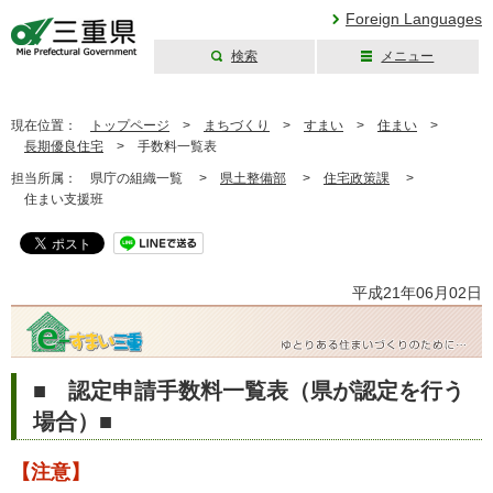
Foreign Languages
検索
メニュー
三重県公式ウェブ
サイト
現在位置：
トップページ
>
まちづくり
>
すまい
>
住まい
>
長期優良住宅
>
手数料一覧表
担当所属：
県庁の組織一覧 >
県土整備部
>
住宅政策課
>
住まい支援班
平成21年06月02日
■ 認定申請手数料一覧表（県が認定を行う
場合）■
【注意】