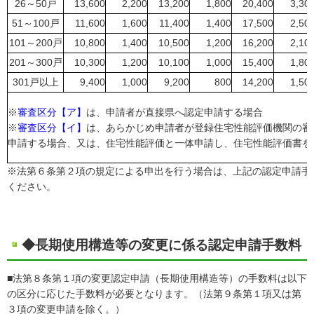
26～50戸
13,600
2,200
13,200
1,800
20,400
3,30
51～100戸
11,600
1,600
11,400
1,400
17,500
2,50
101～200戸
10,800
1,400
10,500
1,200
16,200
2,10
201～300戸
10,300
1,200
10,100
1,000
15,400
1,80
301戸以上
9,400
1,000
9,200
800
14,200
1,50
※
審査区分【ア】
は、申請者が直接県へ認定申請する場合
※
審査区分【イ】
は、あらかじめ申請者が登録住宅性能評価機関の審
申請する場合、又は、住宅性能評価と一体申請し、住宅性能評価書を
※法第６条第２項の規定による申出を行う場合は、上記の認定申請手
ください。
◆長期使用構造等の変更に係る認定申請手数料
■法第８条第１項の変更認定申請（長期使用構造等）の手数料は以下
の区分に応じた手数料が必要となります。（法第９条第１項又は第
３項の変更申請を除く。）