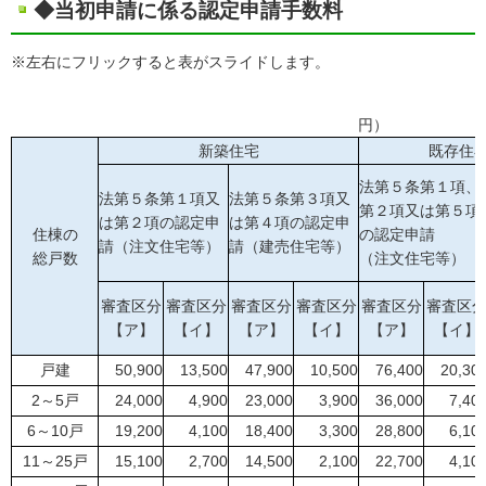
◆当初申請に係る認定申請手数料
※左右にフリックすると表がスライドします。
１戸あたり
円）
新築住宅
既存住
法第５条第１項、
法第５条第１項又
法第５条第３項又
第２項又は第５項
は第２項の認定申
は第４項の認定申
住棟の
の認定申請
請（注文住宅等）
請（建売住宅等）
総戸数
（注文住宅等）
審査区分
審査区分
審査区分
審査区分
審査区分
審査区
【ア】
【イ】
【ア】
【イ】
【ア】
【イ】
戸建
50,900
13,500
47,900
10,500
76,400
20,30
2～5戸
24,000
4,900
23,000
3,900
36,000
7,40
6～10戸
19,200
4,100
18,400
3,300
28,800
6,10
11～25戸
15,100
2,700
14,500
2,100
22,700
4,10