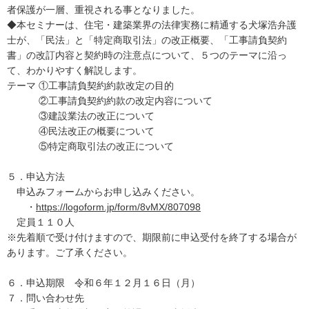
者保護が一層、重視される事となりました。
◆本セミナーは、住宅・建築業界の法律実務に精通する犬塚浩弁護
士が、「民法」と「特定商取引法」の改正概要、「工事請負契約
書」の改訂内容と契約時の注意点について、５つのテーマに沿っ
て、わかりやすく解説します。
テーマ ①工事請負契約約款改定の目的
②工事請負契約約款の改定内容について
③建設業法の改正について
④民法改正の概要について
⑤特定商取引法の改正について
５．申込方法
申込みフォームからお申し込みください。
・
https://logoform.jp/form/8vMX/807098
定員１１０人
※先着順で受け付けますので、期限前に申込受付を終了する場合が
あります。ご了承ください。
６．申込期限 令和６年１２月１６日（月）
７．問い合わせ先