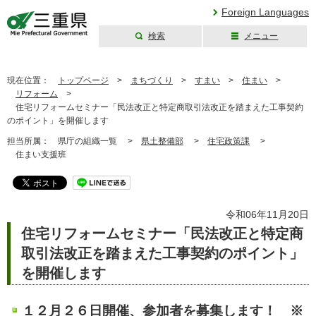
Foreign Languages
検索
メニュー
三重県公式ウェブ
サイト
現在位置：
トップページ
>
まちづくり
>
すまい
>
住まい
>
リフォーム
>
住宅リフォームセミナー「民法改正と特定商取引法改正を踏まえた工事契約
のポイント」を開催します
担当所属：
県庁の組織一覧 >
県土整備部
>
住宅政策課
>
住まい支援班
令和06年11月20日
住宅リフォームセミナー「民法改正と特定商
取引法改正を踏まえた工事契約のポイント」
を開催します
１２月２６日開催、参加者を募集します！ ※