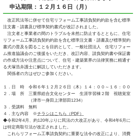
申込期限：１２月１６日（月）
改正民法等に併せて住宅リフォーム工事請負契約約款を含む標準
注文書・請書及び標準契約書式が改訂されました。
注文者と事業者の間のトラブルを未然に防止するとともに、住宅
リフォーム工事請負契約約款を含む標準注文書・請書及び標準契約
書式の普及を図ることを目的として、一般社団法人 住宅リフォー
ム推進協議会のご後援をいただき、改訂内容、請負契約書や保証書
の作成方法や注意点について、住宅・建築業界の法律実務に精通す
る犬塚浩弁護士に解説していただきます。
関係者の方はぜひご参加ください。
１．日 時 令和６年１２月２６日（木）１４：００～１６：００
２．場 所 三重県総合文化センター 生涯学習棟２階 視聴覚室
（津市一身田上津部田1234）
３．受講料 無料
４．主な内容 ※
チラシはこちら（PDF）
◆令和2年4月、約120年ぶりに民法の大改正があり、令和4年6月に
は特定商取引法が改正されました。
これらリフォーム工事請負契約に重要な法令の改正により、消費