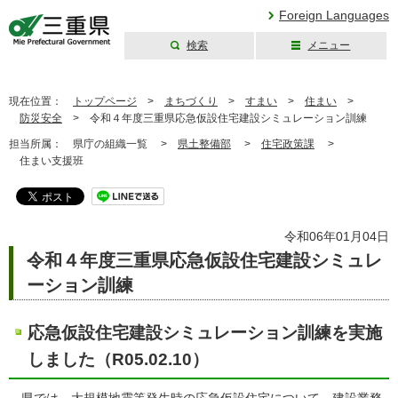
Foreign Languages
検索
メニュー
三重県公式ウェブ
サイト
現在位置：
トップページ
>
まちづくり
>
すまい
>
住まい
>
防災安全
>
令和４年度三重県応急仮設住宅建設シミュレーション訓練
担当所属：
県庁の組織一覧 >
県土整備部
>
住宅政策課
>
住まい支援班
令和06年01月04日
令和４年度三重県応急仮設住宅建設シミュレ
ーション訓練
応急仮設住宅建設シミュレーション訓練を実施
しました（R05.02.10）