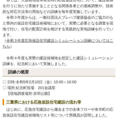
県では、大規模地震等発生時の応急仮設住宅について、建設業務
を行うに当たり実施することとなる関係各者との連絡調整や、技術
的な対応方法等の周知などの訓練を毎年度実施しています。
令和３年度からは、一般社団法人プレハブ建築協会のご協力のも
と県内の仮設住宅建設候補地において、実際に必要となる調査を現
地で行い、住宅の配置計画を検討する実践的な実地訓練を行ってい
ます。
（
令和３年度応急仮設住宅建設シミュレーション訓練についてはこ
ちら
）
令和４年度も実際の建設候補地を想定した建設シミュレーション
訓練を、紀北町において実施しました。
訓練の概要
〇 日時:令和5年2月10日（金）10:00～16:00
〇 場所:紀北町役場 201会議室
【現地調査場所:赤羽公園】
三重県における応急仮設住宅建設の流れ等
はじめに、応急住宅建設から撤去までの全体フローや各市町の応
急仮設住宅建設候補地リスト等について県職員が説明しました。