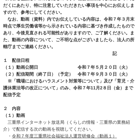
だくにあたり、特に注意していただきたい事項を中心にお伝えしま
すので、参考にしてください。
なお、動画（資料）内でお伝えしている内容は、令和７年３月末
時点で厚生労働省等から示されている内容に基づき作成したもので
あり、今後見直される可能性がありますので、ご了解ください。ま
た、動画の内容について、ご不明な点がございましたら、法人の所
轄庁までご連絡ください。
記
１ 配信日程
（１）動画公開日 令和７年５月２０日（火）
（２）配信期間（終了日）（予定） 令和７年９月３０日（火）
※「職場におけるハラスメント対策等について
」及び「育児・介
護休業法等の改正について」のみ
、令和７年11月2８日（金）
まで
配信予定
２ 内容
（１）動画
三重県インターネット放送局（くらしの情報・三重県の業務紹
介）で配信する次の動画を視聴してください。
・
令和７年度三重県社会福祉法人運営研修会（動画１）