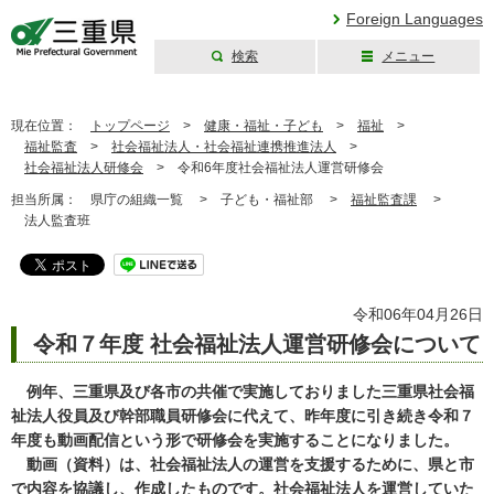
Foreign Languages
検索
メニュー
三重県公式ウェブ
サイト
現在位置：
トップページ
>
健康・福祉・子ども
>
福祉
>
福祉監査
>
社会福祉法人・社会福祉連携推進法人
>
社会福祉法人研修会
>
令和6年度社会福祉法人運営研修会
担当所属：
県庁の組織一覧 >
子ども・福祉部 >
福祉監査課
>
法人監査班
令和06年04月26日
令和７年度 社会福祉法人運営研修会について
例年、
三
重県及び各市の共催で実施しておりました三重県社会福
祉法人役員及び幹部職員研修会に代えて、昨年度に引き続き令和７
年度も動画配信
という形で研修会を実施することになりました。
動画（資料）は、社会福祉法人の運営を支援するために、県と市
で内容を協議し、作成したものです。社会福祉法人を運営していた