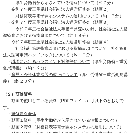
…厚生労働省から示されている情報について（約７分）
・
令和７年度三重県社会福祉法人運営研修会（動画２）
…財務諸表等電子開示システムの運用について（約１７分）
・
令和７年度三重県社会福祉法人運営研修会（動画３）
…令和７年度社会福祉法人等指導監査の方針、社会福祉法人指
導監査における指摘事項について（約１９分）
・
令和７年度三重県社会福祉法人運営研修会（動画４）
…社会福祉施設指導監査における指摘事項について、社会福祉
法人認可申請ハンドブックについて（約１０分）
・
職場におけるハラスメント対策等について
（厚生労働省三重労
働局講義）（約１２分）
・
育児・介護休業法等の改正について
（厚生労働省三重労働局講
義）（約２０分）
（２）研修資料
動画で使用している資料（PDFファイル）は以下のとおりで
す。
・
研修資料全体
・
動画１資料（厚生労働省から示されている情報について）
・
動画２資料（財務諸表等電子開示システムの運用について）