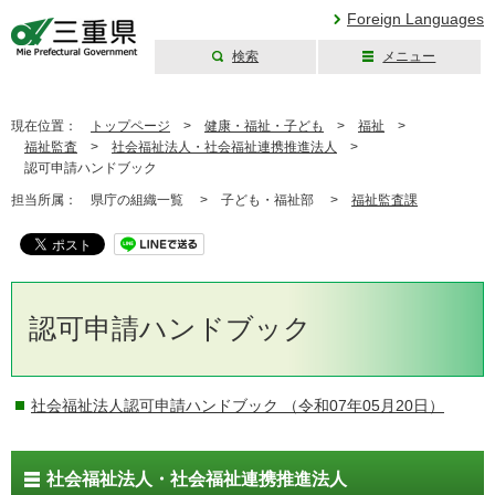
Foreign Languages
検索
メニュー
三重県公式ウェブ
サイト
現在位置：
トップページ
>
健康・福祉・子ども
>
福祉
>
福祉監査
>
社会福祉法人・社会福祉連携推進法人
>
認可申請ハンドブック
担当所属：
県庁の組織一覧 >
子ども・福祉部 >
福祉監査課
認可申請ハンドブック
社会福祉法人認可申請ハンドブック
（令和07年05月20日）
社会福祉法人・社会福祉連携推進法人