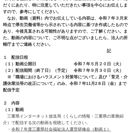
だくにあたり、特に注意していただきたい事項を中心にお伝えしま
すので、参考にしてください。
なお、動画（資料）内でお伝えしている内容は、令和７年３月末
時点で厚生労働省等から示されている内容に基づき作成したもので
あり、今後見直される可能性がありますので、ご了解ください。ま
た、動画の内容について、ご不明な点がございましたら、法人の所
轄庁までご連絡ください。
記
１ 配信日程
（１）動画公開日 令和７年５月２０日（火）
（２）配信期間（終了日）（予定） 令和７年９月３０日（火）
※「職場におけるハラスメント対策等について
」及び「育児・介
護休業法等の改正について」のみ
、令和７年11月2８日（金）
まで
配信予定
２ 内容
（１）動画
三重県インターネット放送局（くらしの情報・三重県の業務紹
介）で配信する次の動画を視聴してください。
・
令和７年度三重県社会福祉法人運営研修会（動画１）