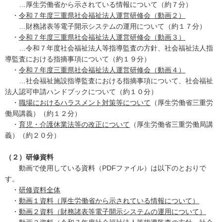
…厚生労働省から示されている情報について（約７分）
・
令和７年度三重県社会福祉法人運営研修会（動画２）
…財務諸表等電子開示システムの運用について（約１７分）
・
令和７年度三重県社会福祉法人運営研修会（動画３）
…令和７年度社会福祉法人等指導監査の方針、社会福祉法人指
導監査における指摘事項について（約１９分）
・
令和７年度三重県社会福祉法人運営研修会（動画４）
…社会福祉施設指導監査における指摘事項について、社会福祉
法人認可申請ハンドブックについて（約１０分）
・
職場におけるハラスメント対策等について
（厚生労働省三重労
働局講義）（約１２分）
・
育児・介護休業法等の改正について
（厚生労働省三重労働局講
義）（約２０分）
（２）研修資料
動画で使用している資料（PDFファイル）は以下のとおりで
す。
・
研修資料全体
・
動画１資料（厚生労働省から示されている情報について）
・
動画２資料（財務諸表等電子開示システムの運用について）