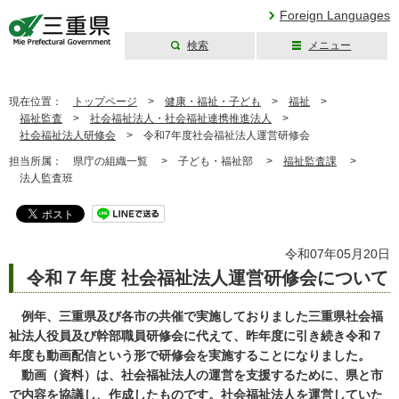
Foreign Languages
検索
メニュー
三重県公式ウェブ
サイト
現在位置：
トップページ
>
健康・福祉・子ども
>
福祉
>
福祉監査
>
社会福祉法人・社会福祉連携推進法人
>
社会福祉法人研修会
>
令和7年度社会福祉法人運営研修会
担当所属：
県庁の組織一覧 >
子ども・福祉部 >
福祉監査課
>
法人監査班
令和07年05月20日
令和７年度 社会福祉法人運営研修会について
例年、
三
重県及び各市の共催で実施しておりました三重県社会福
祉法人役員及び幹部職員研修会に代えて、昨年度に引き続き令和７
年度も動画配信
という形で研修会を実施することになりました。
動画（資料）は、社会福祉法人の運営を支援するために、県と市
で内容を協議し、作成したものです。社会福祉法人を運営していた