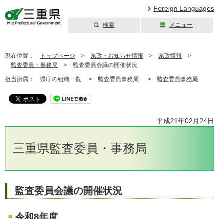
Foreign Languages
検索
メニュー
三重県公式ウェブ
サイト
現在位置：
トップページ
>
県政・お知らせ情報
>
県政情報
>
監査委員・事務局
>
監査委員会議の開催状況
担当所属：
県庁の組織一覧 >
監査委員事務局 >
監査委員事務局
平成21年02月24日
三重県監査委員・事務局
監査委員会議の開催状況
令和8年度