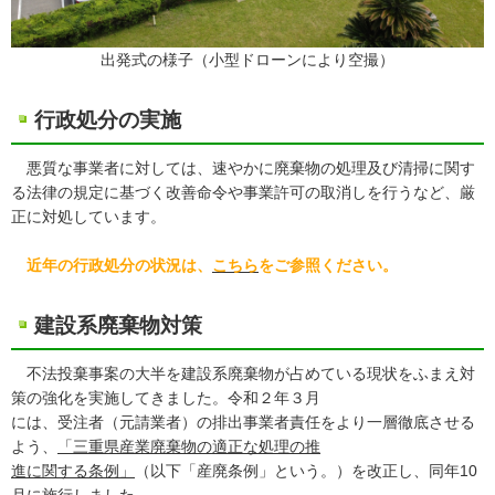
出発式の様子（小型ドローンにより空撮）
行政処分の実施
悪質な事業者に対しては、速やかに廃棄物の処理及び清掃に関す
る法律の規定に基づく改善命令や事業許可の取消しを行うなど、厳
正に対処しています。
近年の行政処分の状況は、
こちら
をご参照ください。
建設系廃棄物対策
不法投棄事案の大半を建設系廃棄物が占めている現状をふまえ対
策の強化を実施してきました。令和２年３月
には、受注者（元請業者）の排出事業者責任をより一層徹底させる
よう、
「三重県産業廃棄物の適正な処理の推
進に関する条例」
（以下「産廃条例」という。）を改正し、同年10
月に施行しました。