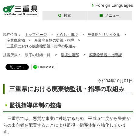
Foreign Languages
検索
メニュー
三重県公式ウェブ
サイト
現在位置：
トップページ
>
くらし・環境
>
廃棄物とリサイクル
>
産業廃棄物
>
産業廃棄物の監視・指導
>
三重県における廃棄物監視・指導の取組み
担当所属：
県庁の組織一覧 >
環境生活部
>
廃棄物監視・指導課
令和04年10月01日
三重県における廃棄物監視・指導の取組み
監視指導体制の整備
三重県では、悪質な事案に対処するため、平成５年度から警察か
らの出向者を配置することにより監視・指導体制を強化していま
す。