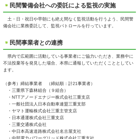
民間警備会社への委託による監視の実施
土・日・祝日や早朝にも絶え間なく監視活動を行うよう、民間警
備会社に業務委託して、監視パトロールを行っています。
民間事業者との連携
県内で広範囲に活動している事業者にご協力いただき、業務中に
不法投棄等を発見した場合、本県に通報していただくこととしてい
ます。
（参考）締結事業者 （締結順：計21事業者）
・三重県下森林組合（９組合）
・NTTアノードエナジー株式会社三重支店
・一般社団法人日本自動車連盟三重支部
・ヤマト運輸株式会社三重主管支店
・日本通運株式会社三重支店
・三重交通株式会社
・中日本高速道路株式会社名古屋支社
・中部電力パワーグリッド株式会社三重支社