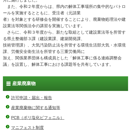
また、令和２年度からは、県内の解体工事場所の集中的なパトロ
ールを実施するとともに、受注者（元請業
者）を対象とする研修会を開催することにより、廃棄物処理法や建
設業法等関係法令の講習を実施しています。
さらに、令和３年度から、新たな取組として建設業法等を所管す
る県土整備部３課（建設業課、建築開発課、
技術管理課）、大気汚染防止法を所管する環境生活部大気・水環境
課、労働安全衛生法を所管する三重労働局に
加え、関係業界団体も構成員とした「解体工事に係る連絡調整会
議」を設置し、解体工事における課題等を共有しています。
産業廃棄物
許可申請・届出・報告
産業廃棄物に関する通知等
PCB（ポリ塩化ビフェニル）
マニフェスト制度