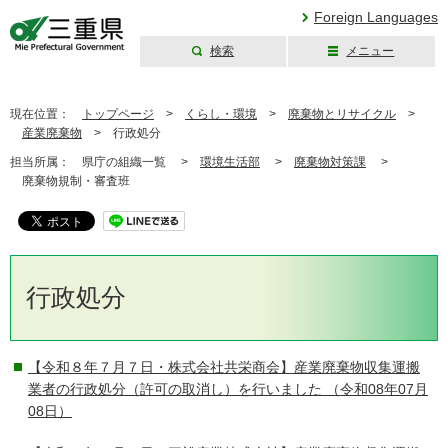
Foreign Languages
検索
メニュー
三重県公式ウェブ
サイト
現在位置：
トップページ
>
くらし・環境
>
廃棄物とリサイクル
>
産業廃棄物
>
行政処分
担当所属：
県庁の組織一覧 >
環境生活部
>
廃棄物対策課
>
廃棄物規制・審査班
行政処分
【令和８年７月７日・株式会社共栄商会】産業廃棄物収集運搬
業者の行政処分（許可の取消し）を行いました
（令和08年07月
08日）