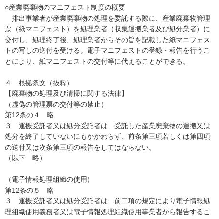
○産業廃棄物のマニフェスト制度の概要
排出事業者が産業廃棄物の処理を委託する際に、産業廃棄物管理
票（紙マニフェスト）を処理業者（収集運搬業者及び処分業者）に
交付し、処理終了後、処理業者からその旨を記載した紙マニフェス
トの写しの送付を受ける。電子マニフェストの登録・報告を行うこ
とにより、紙マニフェストの交付等に代えることができる。
４ 根拠条文（抜粋）
【廃棄物の処理及び清掃に関する法律】
（虚偽の管理票の交付等の禁止）
第12条の４ 略
３ 運搬受託者又は処分受託者は、受託した産業廃棄物の運搬又は
処分を終了していないにもかかわらず、前条第三項若しくは第四項
の送付又は次条第三項の報告をしてはならない。
（以下 略）
（電子情報処理組織の使用）
第12条の５ 略
３ 運搬受託者又は処分受託者は、前二項の規定により電子情報処
理組織使用義務者又は電子情報処理組織使用事業者から報告するこ