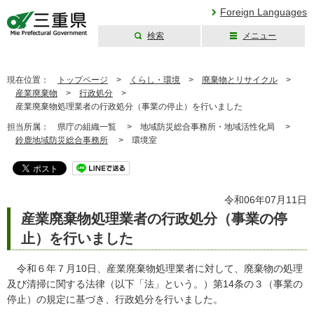
Foreign Languages
検索
メニュー
三重県公式ウェブ
サイト
現在位置：
トップページ
>
くらし・環境
>
廃棄物とリサイクル
>
産業廃棄物
>
行政処分
>
産業廃棄物処理業者の行政処分（事業の停止）を行いました
担当所属：
県庁の組織一覧 >
地域防災総合事務所・地域活性化局 >
鈴鹿地域防災総合事務所
>
環境室
令和06年07月11日
産業廃棄物処理業者の行政処分（事業の停
止）を行いました
令和６年７月10日、産業廃棄物処理業者に対して、廃棄物の処理
及び清掃に関する法律（以下「法」という。）第14条の３（事業の
停止）の規定に基づき、行政処分を行いました。