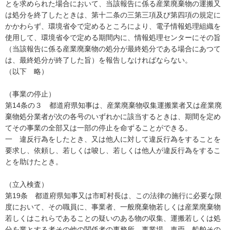
とを求められた場合において、当該報告に係る産業廃棄物の運搬又
は処分を終了したときは、第十二条の三第三項及び第四項の規定に
かかわらず、環境省令で定めるところにより、電子情報処理組織を
使用して、環境省令で定める期間内に、情報処理センターにその旨
（当該報告に係る産業廃棄物の処分が最終処分である場合にあつて
は、最終処分が終了した旨）を報告しなければならない。
（以下 略）
（事業の停止）
第14条の３ 都道府県知事は、産業廃棄物収集運搬業者又は産業廃
棄物処分業者が次の各号のいずれかに該当するときは、期間を定め
てその事業の全部又は一部の停止を命ずることができる。
一 違反行為をしたとき、又は他人に対して違反行為をすることを
要求し、依頼し、若しくは唆し、若しくは他人が違反行為をするこ
とを助けたとき。
（立入検査）
第19条 都道府県知事又は市町村長は、この法律の施行に必要な限
度において、その職員に、事業者、一般廃棄物若しくは産業廃棄物
若しくはこれらであることの疑いのある物の収集、運搬若しくは処
分を業とする者その他の関係者の事務所、事業場、車両、船舶その