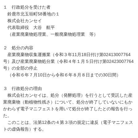
１ 行政処分を受けた者
鈴鹿市北玉垣町58番地の１
株式会社カンセイ
代表取締役 大谷 航平
（産業廃棄物処理業、一般廃棄物処理業 等）
２ 処分の内容
産業廃棄物収集運搬業（令和３年11月18日付け第02413007764
号）及び産業廃棄物処分業（令和４年１月５日付け第02423007764
号）の全部の停止
（令和６年７月10日から令和６年８月８日までの30日間）
３ 行政処分の理由
株式会社カンセイは、処分（発酵処理）を行うとして受託した産
業廃棄物（動植物性残さ）について、処分が終了していないにもか
かわらず電子マニフェストを用いて処分が終了したとの報告を行っ
た。
このことは、法第12条の４第３項の規定に違反（電子マニフェス
トの虚偽報告）する。