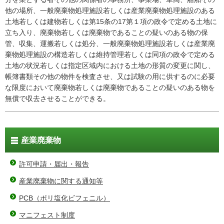
他の場所、一般廃棄物処理施設若しくは産業廃棄物処理施設のある
土地若しくは建物若しくは第15条の17第１項の政令で定める土地に
立ち入り、廃棄物若しくは廃棄物であることの疑いのある物の保
管、収集、運搬若しくは処分、一般廃棄物処理施設若しくは産業廃
棄物処理施設の構造若しくは維持管理若しくは同項の政令で定める
土地の状況若しくは指定区域内における土地の形質の変更に関し、
帳簿書類その他の物件を検査させ、又は試験の用に供するのに必要
な限度において廃棄物若しくは廃棄物であることの疑いのある物を
無償で収去させることができる。
産業廃棄物
許可申請・届出・報告
産業廃棄物に関する通知等
PCB（ポリ塩化ビフェニル）
マニフェスト制度